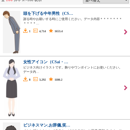
頭を下げる中年男性（CS…
謝る時やお願いする時にご使用ください。データ内容＊＊＊＊＊＊＊
＊＊＊＊…
1
4,714
1653.4
女性アイコン（CSai・…
ビジネス向けイラストです。飾りやワンポイントにお使いください。
データ内…
8
3,292
1180.2
ビジネスマン,お辞儀,笑…