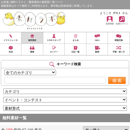
お辞儀 | 無料イラスト・雛形素材の最新順一覧ページ
掲載素材はすべて無料でご利用頂けます。著作権は投稿者様に帰属しています。
ようこそ
さん
ゲスト
会員登録
会員ログイン
イラストレータ
無料素材
LINEスタンプ
まとめ
Q&A
情報交換
作品
募集
セミナー
日記一覧
動画
手順・使い方
キーワード検索
無料素材一覧
100
全
件中 97-100 表示