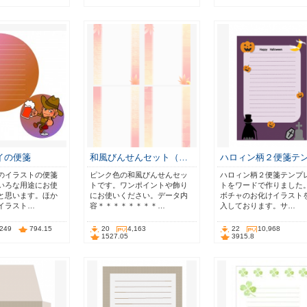
イの便箋
和風びんせんセット（…
ハロィン柄２便箋テ
のイラストの便箋
ピンク色の和風びんせんセッ
ハロィン柄２便箋テンプ
いろな用途にお使
トです。ワンポイントや飾り
トをワードで作りました
と思います。ほか
にお使いください。データ内
ボチャのお化けイラスト
イラスト…
容＊＊＊＊＊＊＊＊…
入しております。サ…
,249
794.15
20
4,163
22
10,968
1527.05
3915.8