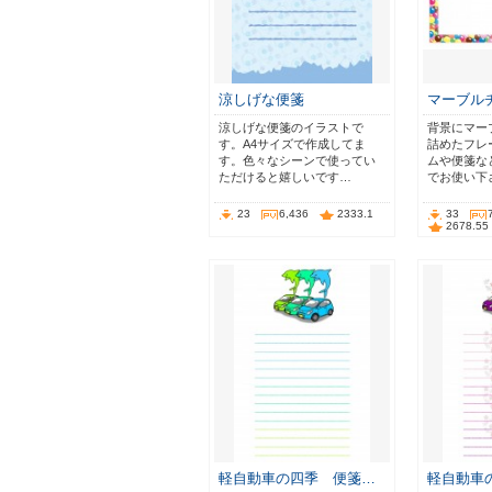
涼しげな便箋
マーブル
涼しげな便箋のイラストで
背景にマー
す。A4サイズで作成してま
詰めたフレ
す。色々なシーンで使ってい
ムや便箋な
ただけると嬉しいです…
でお使い下
23
6,436
2333.1
33
2678.55
軽自動車の四季 便箋…
軽自動車