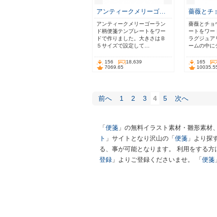
アンティークメリーゴ…
薔薇とチ
アンティークメリーゴーラン
薔薇とチョ
ド柄便箋テンプレートをワー
ートをワー
ドで作りました。大きさはＢ
ラグジュア
５サイズで設定して…
ームの中に
156
18,639
165
7069.65
10035.5
前へ
1
2
3
4
5
次へ
「
便箋
」の無料イラスト素材・雛形素材
ト
」サイトとなり沢山の「
便箋
」より探
る、事が可能となります。 利用をする方
登録
」よりご登録くださいませ。 「
便箋