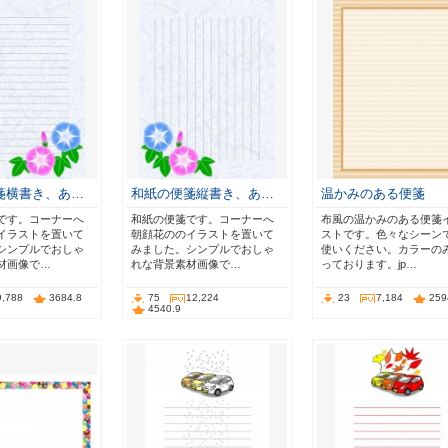
箋横書き、あ…
和紙の便箋縦書き、あ…
温かみのある便箋
です。コーナーへ
和紙の便箋です。コーナーへ
布風の温かみのある便箋
イラストを置いて
朝顔花ののイラストを置いて
ストです。色々なシーン
シンプルでおしゃ
みました。シンプルでおしゃ
使いください。カラーの
材画像で…
れな背景素材画像で…
っております。jp…
9,788
3684.8
75
12,224
23
7,184
259
4540.9