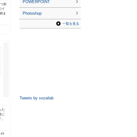
POWERPOINT
三つ折
のイ
Photoshop
に納ま
一覧を見る
Tweets by sozailab
った
途に
す。
.45