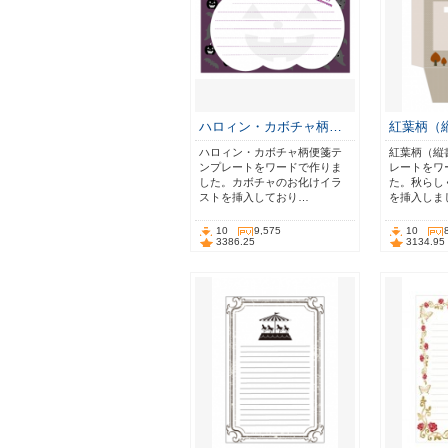
ハロィン・カボチャ柄…
紅葉柄（
ハロィン・カボチャ柄便箋テ
紅葉柄（縦
ンプレートをワードで作りま
レートをワ
した。カボチャのお化けイラ
た。秋らし
ストを挿入しており…
を挿入しま
10
9,575
10
3386.25
3134.95