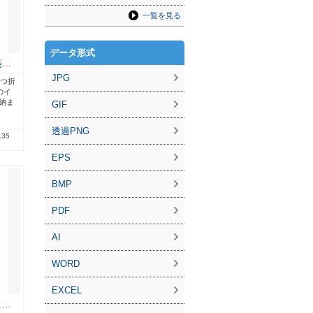
一覧を見る
データ形式
箋…
JPG
三つ折
のイ
に納ま
GIF
透過PNG
.35
EPS
BMP
PDF
AI
WORD
EXCEL
こ…