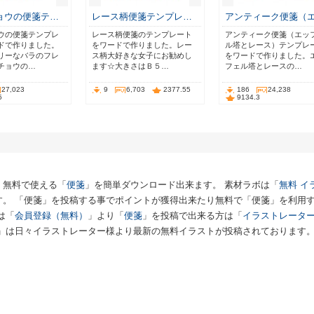
ョウの便箋テ…
レース柄便箋テンプレ…
アンティーク便箋（
ウの便箋テンプレ
レース柄便箋のテンプレート
アンティーク便箋（エッ
ドで作りました。
をワードで作りました。レー
ル塔とレース）テンプレ
リーなバラのフレ
ス柄大好きな女子にお勧めし
をワードで作りました。
チョウの…
ます☆大きさはＢ５…
フェル塔とレースの…
27,023
9
6,703
2377.55
186
24,238
5
9134.3
、無料で使える「
便箋
」を簡単ダウンロード出来ます。 素材ラボは「
無料 イ
す。 「便箋」を投稿する事でポイントが獲得出来たり無料で「便箋」を利用
は「
会員登録（無料）
」より「
便箋
」を投稿で出来る方は「
イラストレータ
」は日々イラストレーター様より最新の無料イラストが投稿されております