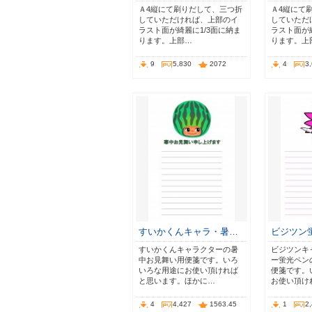
Ａ4縦にて刷りだして、三つ折
Ａ4縦にて
していただければ、上部のイ
していただ
ラスト面が綺麗に1/3面に納ま
ラスト面が綺
ります。上部…
ります。上
9
5,830
2072
4
3
すいかくんキャラ・暑…
ビジツン
すいかくんキャラクターの暑
ビジツンキ
中お見舞い用便箋です。いろ
ー蛍光ペン
いろな用途にお使い頂ければ
便箋です。
と思います。ほかに…
お使い頂け
4
4,427
1563.45
1
2