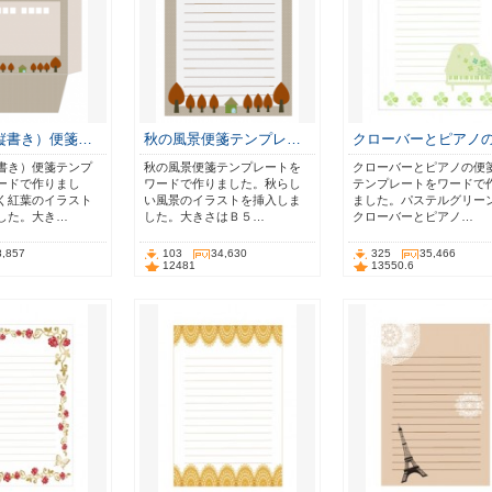
縦書き）便箋…
秋の風景便箋テンプレ…
クローバーとピアノ
書き）便箋テンプ
秋の風景便箋テンプレートを
クローバーとピアノの便
ードで作りまし
ワードで作りました。秋らし
テンプレートをワードで
く紅葉のイラスト
い風景のイラストを挿入しま
ました。パステルグリー
した。大き…
した。大きさはＢ５…
クローバーとピアノ…
8,857
103
34,630
325
35,466
12481
13550.6