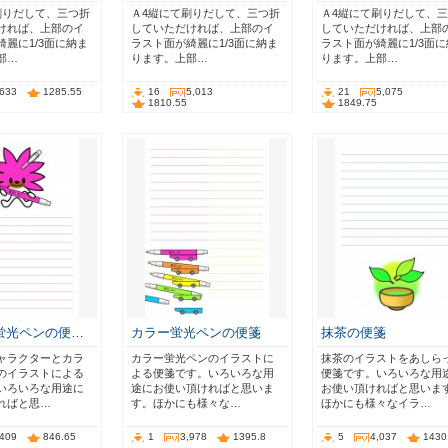
刷りだして、三つ折
Ａ4縦にて刷りだして、三つ折
Ａ4縦にて刷りだして、
ければ、上部のイ
していただければ、上部のイ
していただければ、上部
麗に1/3面に納ま
ラスト面が綺麗に1/3面に納ま
ラスト面が綺麗に1/3面
部…
ります。上部…
ります。上部…
,633
1285.55
16
5,013
21
5,075
1810.55
1849.75
蛍光ペンの便…
カラー蛍光ペンの便箋
抹茶の便箋
ャラクターとカラ
カラー蛍光ペンのイラストに
抹茶のイラストをあしら
のイラストによる
よる便箋です。いろいろな用
便箋です。いろいろな用
いろいろな用途に
途にお使い頂ければと思いま
お使い頂ければと思いま
ればと思…
す。ほかにも様々な…
ほかにも様々なイラ…
,409
846.65
1
3,978
1395.8
5
4,037
1430