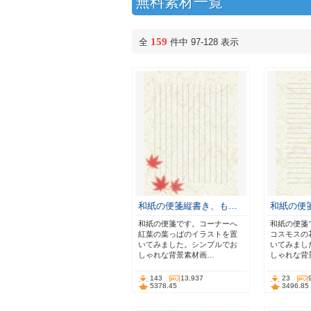
無料素材一覧
159
全
件中 97-128 表示
和紙の便箋縦書き、も…
和紙の便
和紙の便箋です。コーナーへ
和紙の便箋
紅葉の葉っぱのイラストを置
コスモスの
いてみました。シンプルでお
いてみまし
しゃれな背景素材画…
しゃれな背
143
13,937
23
5378.45
3496.85