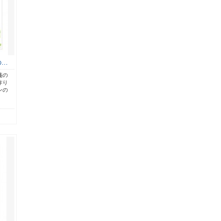
の…
箋の
作り
ンの