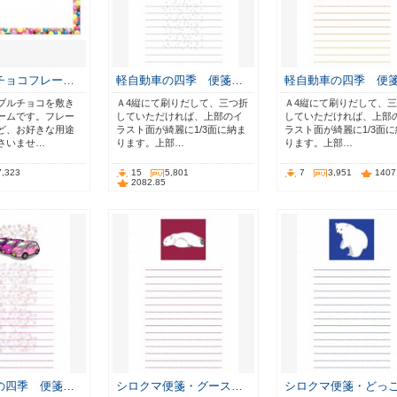
チョコフレー…
軽自動車の四季 便箋…
軽自動車の四季 便
ブルチョコを敷き
Ａ4縦にて刷りだして、三つ折
Ａ4縦にて刷りだして、
ームです。フレー
していただければ、上部のイ
していただければ、上部
ど、お好きな用途
ラスト面が綺麗に1/3面に納ま
ラスト面が綺麗に1/3面
さいませ…
ります。上部…
ります。上部…
7,323
15
5,801
7
3,951
1407
2082.85
の四季 便箋…
シロクマ便箋・グース…
シロクマ便箋・どっ