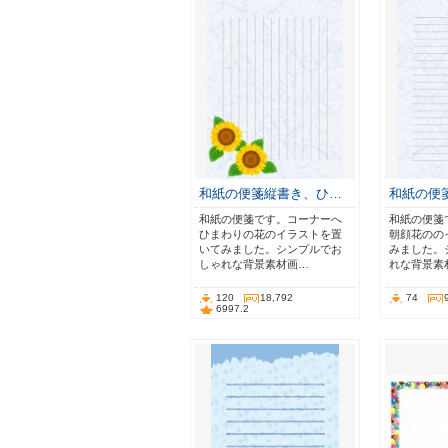
和紙の便箋縦書き、ひ…
和紙の便
和紙の便箋です。コーナーへ
和紙の便箋
ひまわりの花のイラストを置
朝顔花のの
いてみました。シンプルでお
みました。
しゃれな背景素材画…
れな背景素
120
18,792
74
6997.2