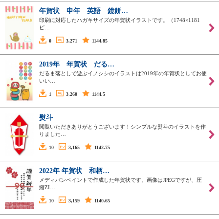
年賀状 申年 英語 鏡餅…
印刷に対応したハガキサイズの年賀状イラストです。（1748×1181
ピ…
0
3,271
1144.85
2019年 年賀状 だる…
だるま落としで遊ぶイノシシのイラストは2019年の年賀状としてお使
いい…
1
3,260
1144.5
熨斗
閲覧いただきありがとうございます！シンプルな熨斗のイラストを作
りました…
10
3,165
1142.75
2022年 年賀状 和柄…
メディバンペイントで作成した年賀状です。画像はJPEGですが、圧
縮ZI…
10
3,159
1140.65