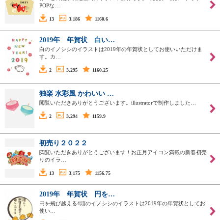
POPな…
13
3,186
1160.6
2019年 年賀状 白い…
白のイノシシのイラストは2019年の年賀状としてお使いいただけま
す。カ…
2
3,295
1160.25
独楽 水彩風 かわいい …
閲覧いただきありがとうございます。illustratorで制作しました…
2
3,294
1159.9
初売り２０２２
閲覧いただきありがとうございます！お正月アイコン満載の新春初売
りのイラ…
13
3,175
1156.75
2019年 年賀状 円を…
円を飛び越える4頭のイノシシのイラストは2019年の年賀状としてお
使い…