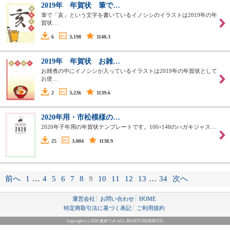
2019年 年賀状 筆で…
筆で「亥」という文字を書いているイノシシのイラストは2019年の年
賀状…
6
3,198
1140.3
2019年 年賀状 お雑…
お雑煮の中にイノシシが入っているイラストは2019年の年賀状として
お使…
2
3,236
1139.6
2020年用・市松模様の…
2020年子年用の年賀状テンプレートです。100×148のハガキジャス…
25
3,004
1138.9
前へ
1
…
4
5
6
7
8
9
10
11
12
13
…
34
次へ
運営会社
お問い合わせ
HOME
特定商取引法に基づく表記
ご利用規約
Copyright (c) 2026 素材ラボ ALL RIGHTS RESERVED.