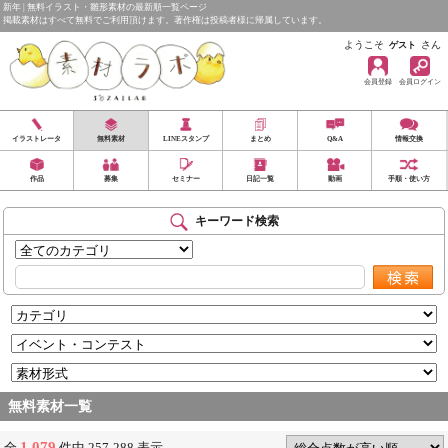
新年 | 無料イラスト・雛形素材の最新順一覧ページ
掲載素材はすべて無料でご利用頂けます。著作権は投稿者様に帰属しています。
ようこそ
さん
ゲスト
会員登録
会員ログイン
イラストレータ
無料素材
LINEスタンプ
まとめ
Q&A
情報交換
作品
募集
セミナー
日記一覧
動画
手順・使い方
キーワード検索
無料素材一覧
1,079
全
件中 257-288 表示