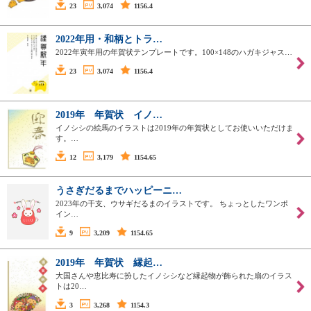
23
3,074
1156.4
2022年用・和柄とトラ…
2022年寅年用の年賀状テンプレートです。100×148のハガキジャス…
23
3,074
1156.4
2019年 年賀状 イノ…
イノシシの絵馬のイラストは2019年の年賀状としてお使いいただけま
す。…
12
3,179
1154.65
うさぎだるまでハッピーニ…
2023年の干支、ウサギだるまのイラストです。 ちょっとしたワンポ
イン…
9
3,209
1154.65
2019年 年賀状 縁起…
大国さんや恵比寿に扮したイノシシなど縁起物が飾られた扇のイラス
トは20…
3
3,268
1154.3