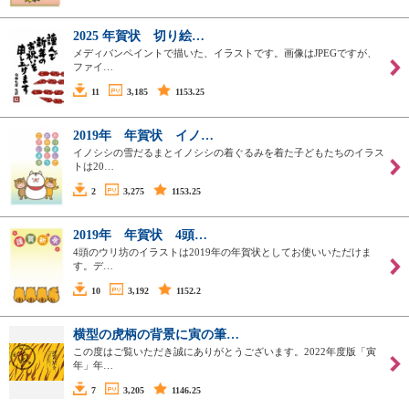
2025 年賀状 切り絵…
メディバンペイントで描いた、イラストです。画像はJPEGですが、
ファイ…
11
3,185
1153.25
2019年 年賀状 イノ…
イノシシの雪だるまとイノシシの着ぐるみを着た子どもたちのイラス
トは20…
2
3,275
1153.25
2019年 年賀状 4頭…
4頭のウリ坊のイラストは2019年の年賀状としてお使いいただけま
す。デ…
10
3,192
1152.2
横型の虎柄の背景に寅の筆…
この度はご覧いただき誠にありがとうございます。2022年度版「寅
年」年…
7
3,205
1146.25