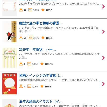
2023年卯年用の年賀状テンプレートです。100×148のハガキジャス…
11
3,220
1165.5
縦型の金の帯と和紙の背景…
この度はご覧いただき誠にありがとうございます。2022年度版「寅
年」年…
21
3,116
1164.1
2019年 年賀状 ハー…
ハーブのリースと3頭のイノシシのイラストは2019年の年賀状として
お使…
7
3,251
1162.35
和柄とイノシシの年賀状（…
2019年亥年用の年賀状テンプレートです。100×148のハガキジャス…
5
3,266
1160.6
丑年の絵馬のイラスト（イ…
赤べこの描かれた絵馬のイラスト素材です。年賀状・装飾・チラシ・