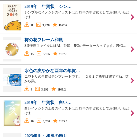
2019年 年賀状 シン…
シンプルなイノシシのイラストは2019年の年賀状としてお使いいただ
けま…
11
3,226
1167.6
梅の花フレーム和風
ZIP圧縮ファイルにはAI、PNG、JPGのデーター入ってます。PNG…
15
3,186
1167.6
水色の爽やかな酉年の年賀…
ニワトリの年賀状テンプレートです。 ２０１７酉年は鶏ですね。猿
から鶏、…
4
3,292
1166.2
2019年 年賀状 白い…
白いイノシシの土鈴のイラストは2019年の年賀状としてお使いいただ
けま…
10
3,230
1165.5
2023年用・和風の飾り…