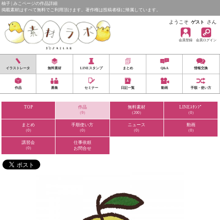
柚子 | みこページの作品詳細
掲載素材はすべて無料でご利用頂けます。著作権は投稿者様に帰属しています。
ようこそ
さん
ゲスト
会員登録
会員ログイン
イラストレータ
無料素材
LINEスタンプ
まとめ
Q&A
情報交換
作品
募集
セミナー
日記一覧
動画
手順・使い方
TOP
作品
無料素材
LINEｽﾀﾝﾌﾟ
（9）
（200）
（0）
まとめ
手順使い方
ニュース
動画
（0）
（0）
（0）
（0）
講習会
仕事依頼
（0）
お問合せ