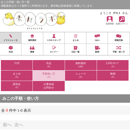
みこの手順・使い方一覧
掲載素材はすべて無料でご利用頂けます。著作権は投稿者様に帰属しています。
ようこそ
さん
ゲスト
会員登録
会員ログイン
イラストレータ
無料素材
LINEスタンプ
まとめ
Q&A
情報交換
作品
募集
セミナー
日記一覧
動画
手順・使い方
TOP
作品
無料素材
LINEｽﾀﾝﾌﾟ
（9）
（200）
（0）
まとめ
手順使い方
ニュース
動画
（0）
（0）
（0）
（0）
講習会
仕事依頼
（0）
お問合せ
みこの手順・使い方
0
全
件中 1-0 表示
前へ
次へ