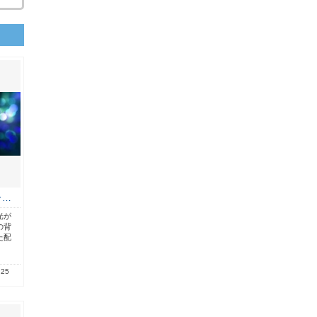
ラ…
光が
の背
た配
.25