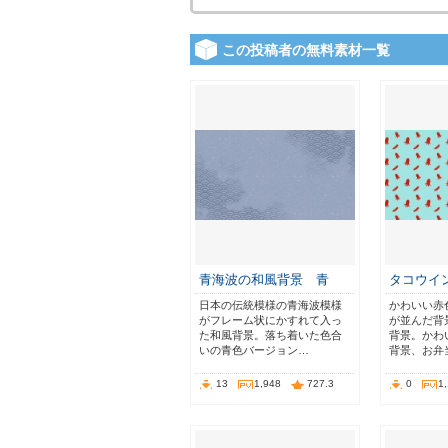
この投稿者の無料素材一覧
青海波の和風背景 青
タコウイ
日本の伝統模様の青海波模様
かわいい赤
がフレーム状にかすれて入っ
が並んだ背
た和風背景。落ち着いた色合
背景。かわ
いの青色バージョン…
背景、お弁
13
1,948
727.3
0
1