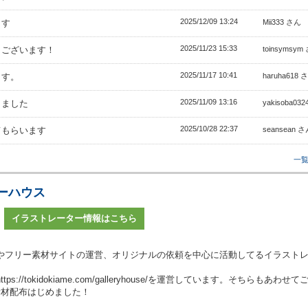
2025/12/09 13:24
ます
Mii333 さん
2025/11/23 15:33
うございます！
toinsymsym
2025/11/17 10:41
ます。
haruha618 
2025/11/09 13:16
きました
yakisoba03
2025/10/28 22:37
てもらいます
seansean 
一
ーハウス
イラストレーター情報はこちら
やフリー素材サイトの運営、オリジナルの依頼を中心に活動してるイラスト
/tokidokiame.com/galleryhouse/を運営しています。そちらもあわせて
素材配布はじめました！