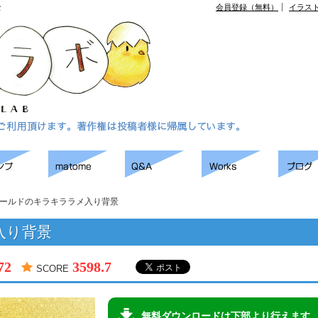
景
会員登録（無料）
イラス
ールドのキラキララメ入り背景
入り背景
72
3598.7
SCORE
無料ダウンロードは下部より行えます