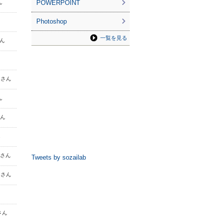
ん
POWERPOINT
Photoshop
一覧を見る
さん
e さん
ん
さん
ん
2 さん
Tweets by sozailab
6 さん
 さん