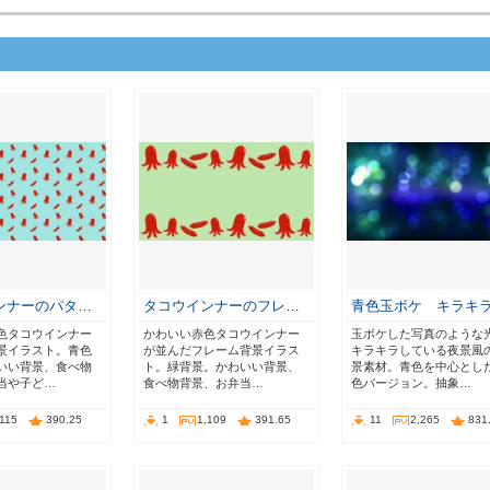
ンナーのパタ…
タコウインナーのフレ…
青色玉ボケ キラキ
色タコウインナー
かわいい赤色タコウインナー
玉ボケした写真のような
景イラスト。青色
が並んだフレーム背景イラス
キラキラしている夜景風
いい背景、食べ物
ト。緑背景。かわいい背景、
景素材。青色を中心とし
当や子ど…
食べ物背景、お弁当…
色バージョン。抽象…
,115
390.25
1
1,109
391.65
11
2,265
831