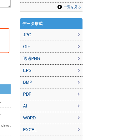
一覧を見る
データ形式
JPG
GIF
透過PNG
EPS
BMP
PDF
ん
AI
ん
WORD
nndayo さ
EXCEL