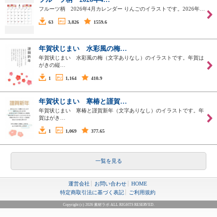
フルーツ柄 2026年4月カレンダー りんごのイラストです。2026年…
63
3,826
1559.6
年賀状じまい 水彩風の梅…
年賀状じまい 水彩風の梅（文字ありなし）のイラストです。年賀は
がきの縦…
1
1,164
410.9
年賀状じまい 寒椿と謹賀…
年賀状じまい 寒椿と謹賀新年（文字ありなし）のイラストです。年
賀はがき…
1
1,069
377.65
一覧を見る
運営会社
お問い合わせ
HOME
特定商取引法に基づく表記
ご利用規約
Copyright (c) 2026 素材ラボ ALL RIGHTS RESERVED.