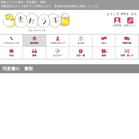
無料イラスト素材：同意書02 書類
掲載素材はすべて無料でご利用頂けます。著作権は投稿者様に帰属しています。
ようこそ
さん
ゲスト
会員登録
会員ログイン
イラストレータ
無料素材
LINEスタンプ
まとめ
Q&A
情報交換
作品
募集
セミナー
日記一覧
動画
手順・使い方
同意書02 書類