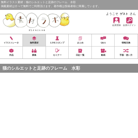
無料イラスト素材：猫のシルエットと足跡のフレーム 水彩
掲載素材はすべて無料でご利用頂けます。著作権は投稿者様に帰属しています。
ようこそ
さん
ゲスト
会員登録
会員ログイン
イラストレータ
無料素材
LINEスタンプ
まとめ
Q&A
情報交換
作品
募集
セミナー
日記一覧
動画
手順・使い方
猫のシルエットと足跡のフレーム 水彩