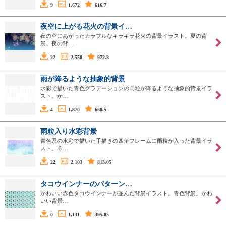
9
1,672
616.7
夜空に上がる花火の背景イ…
夜の空にあがったカラフルなキラキラ花火の背景イラスト。夏の背
景、夜の背…
22
2,558
972.3
雨が降るような抽象的背景
水彩で描いた青色グラデーションの雨粒が降るような抽象的背景イラ
スト。か…
4
1,870
668.5
雨粒入り水彩背景
青色系の水彩で描いた手描きの四角フレームに雨粒が入った背景イラ
スト。６…
22
2,103
813.05
タコウインナーのパターン…
かわいい赤色タコウインナーが並んだ背景イラスト。青色背景。かわ
いい背景…
0
1,131
395.85