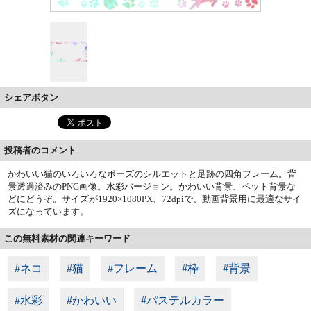
シェアボタン
投稿者のコメント
かわいい猫のいろいろなポーズのシルエットと足跡の四角フレーム。背
景透過済みのPNG画像。水彩バージョン。かわいい背景、ペット背景な
どにどうぞ。サイズが1920×1080PX、72dpiで、動画背景用に最適なサイ
ズになっています。
この無料素材の関連キーワード
#ネコ
#猫
#フレーム
#枠
#背景
#水彩
#かわいい
#パステルカラー