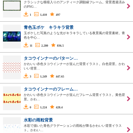
クラシックな模様入りのアンティーク調額縁フレーム。背景透過済み
のPNG…
1
1,410
497
青色玉ボケ キラキラ背景
玉ボケした写真のような光がキラキラしている夜景風の背景素材。青
色を中心…
11
2,280
836.5
タコウインナーのパターン…
かわいい赤色タコウインナーが並んだ背景イラスト。白色背景。かわ
いい背景…
3
1,249
447.65
タコウインナーのフレーム…
かわいい赤色タコウインナーが並んだフレーム背景イラスト。黄色背
景。かわ…
0
1,224
428.4
水彩の雨粒背景
水彩で描いた青色グラデーションの雨粒が降るかわいい背景イラス
ト。かわい…