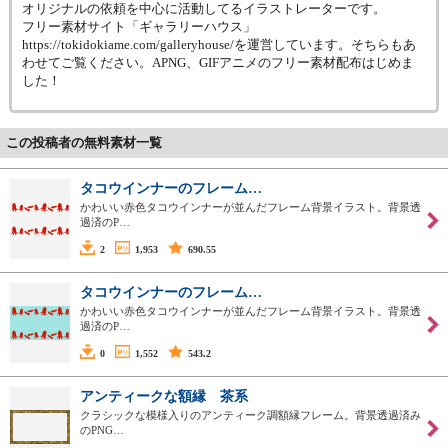
オリジナルの依頼を中心に活動してるイラストレーターです。
フリー素材サイト「ギャラリーハウス」
https://tokidokiame.com/galleryhouse/を運営しています。そちらもあ
わせてご覧ください。APNG、GIFアニメのフリー素材配布はじめま
した！
この投稿者の無料素材一覧
タコウインナーのフレーム…
かわいい赤色タコウインナーが並んだフレーム背景イラスト。背景透
過済のP…
2
1,953
690.55
タコウインナーのフレーム…
かわいい赤色タコウインナーが並んだフレーム背景イラスト。背景透
過済のP…
0
1,552
543.2
アンティークな額縁 茶系
クラシックな模様入りのアンティーク調額縁フレーム。背景透過済み
のPNG…