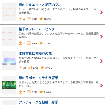
猫のシルエットと足跡のフ…
かわいい猫のいろいろなポーズのシルエットと足跡の四角フレーム。
背景透過…
4
1,905
680.75
格子柄フレーム ピンク
四角の格子柄が並ぶ、シンプルな上下ボーダーフレーム。背景透過済
みのPN…
5
2,013
722.05
水彩背景に紫陽花の花
水彩で描いた紫陽花の花が並ぶフレーム状背景イラスト。水彩テクス
チャ背景…
29
2,786
1076.6
緑の玉ボケ キラキラ背景
玉ボケした写真のような光がキラキラしている夜景風の背景素材。緑
色を中心…
7
2,269
818.65
アンティークな額縁 緑系