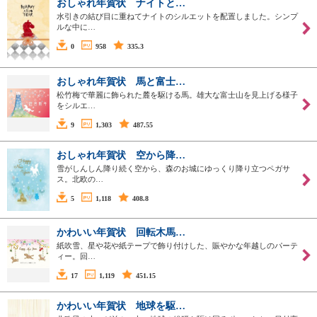
おしゃれ年賀状 ナイトと…
水引きの結び目に重ねてナイトのシルエットを配置しました。シンプ
ルな中に…
0
958
335.3
おしゃれ年賀状 馬と富士…
松竹梅で華麗に飾られた麓を駆ける馬。雄大な富士山を見上げる様子
をシルエ…
9
1,303
487.55
おしゃれ年賀状 空から降…
雪がしんしん降り続く空から、森のお城にゆっくり降り立つペガサ
ス。北欧の…
5
1,118
408.8
かわいい年賀状 回転木馬…
紙吹雪、星や花や紙テープで飾り付けした、賑やかな年越しのパーテ
ィー。回…
17
1,119
451.15
かわいい年賀状 地球を駆…