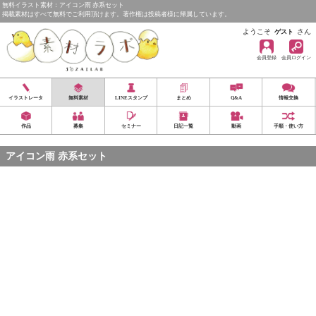
無料イラスト素材：アイコン雨 赤系セット
掲載素材はすべて無料でご利用頂けます。著作権は投稿者様に帰属しています。
ようこそ
さん
ゲスト
会員登録
会員ログイン
イラストレータ
無料素材
LINEスタンプ
まとめ
Q&A
情報交換
作品
募集
セミナー
日記一覧
動画
手順・使い方
アイコン雨 赤系セット