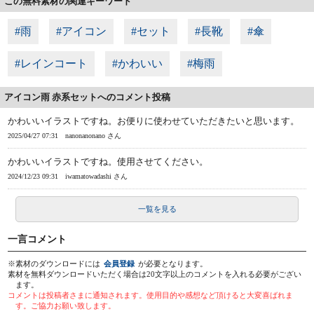
この無料素材の関連キーワード
#雨
#アイコン
#セット
#長靴
#傘
#レインコート
#かわいい
#梅雨
アイコン雨 赤系セットへのコメント投稿
かわいいイラストですね。お便りに使わせていただきたいと思います。
2025/04/27 07:31
nanonanonano さん
かわいいイラストですね。使用させてください。
2024/12/23 09:31
iwamatowadashi さん
一覧を見る
一言コメント
※素材のダウンロードには
会員登録
が必要となります。
素材を無料ダウンロードいただく場合は20文字以上のコメントを入れる必要がござい
ます。
コメントは投稿者さまに通知されます。使用目的や感想など頂けると大変喜ばれま
す。ご協力お願い致します。