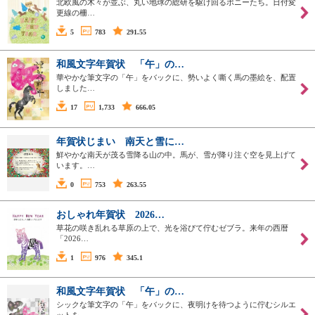
北欧風の木々が並ぶ、丸い地球の総研を駆け回るポニーたち。日付変
更線の柵…
5
783
291.55
和風文字年賀状 「午」の…
華やかな筆文字の「午」をバックに、勢いよく嘶く馬の墨絵を、配置
しました…
17
1,733
666.05
年賀状じまい 南天と雪に…
鮮やかな南天が茂る雪降る山の中。馬が、雪が降り注ぐ空を見上げて
います。…
0
753
263.55
おしゃれ年賀状 2026…
草花の咲き乱れる草原の上で、光を浴びて佇むゼブラ。来年の西暦
「2026…
1
976
345.1
和風文字年賀状 「午」の…
シックな筆文字の「午」をバックに、夜明けを待つように佇むシルエ