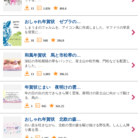
ットを、…
13
1,026
404.6
おしゃれ年賀状 ゼブラの…
しまうまのフォルムを、アイコン風に作成しました。サファリの草原
を背景に…
18
948
394.8
和風年賀状 馬と市松帯の…
深紅の市松模様の帯をバックに、富士山や松竹梅、門松などを配置し
ました。…
13
1,003
396.55
年賀状じまい 夜明けの雲…
年の日の出の光できらきら輝く雲海。夜明けの富士山に向かって駆け
る、馬の…
3
945
341.25
おしゃれ年賀状 北欧の森…
白い息を吐きながら、北欧の雪の森を駆け抜ける野生馬。しんしん降
り募る雪…