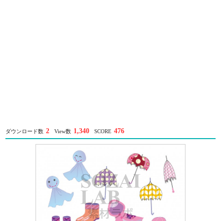
2
1,340
476
ダウンロード数
View数
SCORE