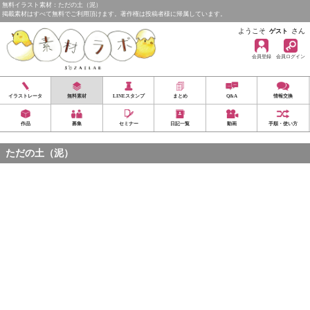
無料イラスト素材：ただの土（泥）
掲載素材はすべて無料でご利用頂けます。著作権は投稿者様に帰属しています。
ようこそ
さん
ゲスト
会員登録
会員ログイン
イラストレータ
無料素材
LINEスタンプ
まとめ
Q&A
情報交換
作品
募集
セミナー
日記一覧
動画
手順・使い方
ただの土（泥）