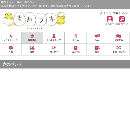
無料イラスト素材：赤のベンチ
掲載素材はすべて無料でご利用頂けます。著作権は投稿者様に帰属しています。
ようこそ
さん
ゲスト
会員登録
会員ログイン
イラストレータ
無料素材
LINEスタンプ
まとめ
Q&A
情報交換
作品
募集
セミナー
日記一覧
動画
手順・使い方
赤のベンチ