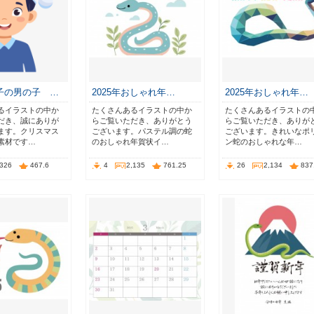
子の男の子 …
2025年おしゃれ年…
2025年おしゃれ年…
るイラストの中か
たくさんあるイラストの中か
たくさんあるイラストの
だき、誠にありが
らご覧いただき、ありがとう
らご覧いただき、ありが
ます。クリスマス
ございます。パステル調の蛇
ございます。きれいなポ
素材です…
のおしゃれ年賀状イ…
ン蛇のおしゃれな年…
,326
467.6
4
2,135
761.25
26
2,134
837