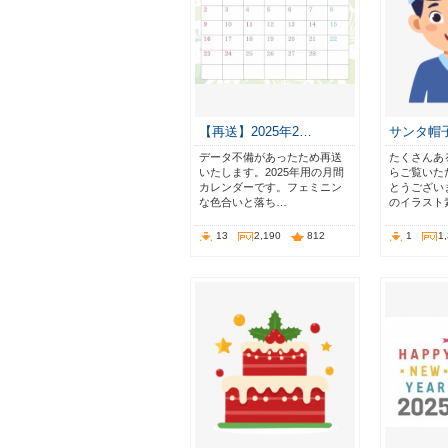
【再送】2025年2…
サンタ帽
データ不備があったため再送
たくさんあ
いたします。2025年用の月間
らご覧いた
カレンダーです。フェミニン
とうござい
な色合いと落ち…
のイラスト
13
2,190
812
1
1