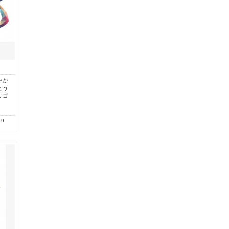
中か
とう
リゴ
.9