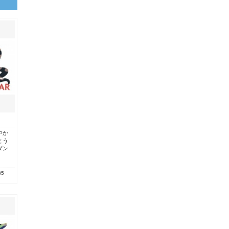
中か
とう
ダン
85