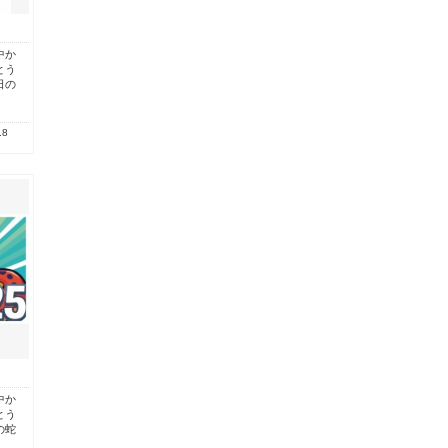
中か
とう
日の
.8
中か
とう
の蛇