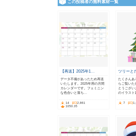
この投稿者の無料素材一覧
【再送】2025年1…
ツリーと
データ不備があったため再送
たくさんあ
いたします。2025年用の月間
らご覧いた
カレンダーです。フェミニン
とうござい
な色合いと落ち…
のイラスト
14
2,861
7
1
1050.35