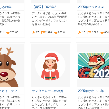
おしゃれ年…
【再送】2025年3…
2025年ビジネス向…
るイラストの中か
データ不備があったため再送
たくさんあるイラストの
だき、ありがとう
いたします。2025年用の月間
らご覧いただき、ありが
。北欧調の蛇のお
カレンダーです。フェミニン
ございます。富士山と初
賀状イラ…
な色合いと落ち…
出と蛇の年賀状イラ…
,211
787.85
17
2,326
873.6
13
2,398
884
ナカイ デフ…
サンタクロースの格好…
2025年かわいい年…
るイラストの中か
たくさんあるイラストの中か
たくさんあるイラストの
だき、誠にありが
らご覧いただき、誠にありが
らご覧いただき、ありが
ます。クリスマス
とうございます。クリスマス
ございます。アメコミ風
素材です…
のイラスト素材です…
のかわいい年賀状イ…