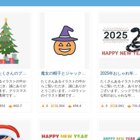
たくさんのプ…
魔女の帽子とジャック…
2025年おしゃれ年…
るイラストの中か
たくさんあるイラストの中か
たくさんあるイラストの
だき、誠にありが
らご覧いただき、誠にありが
らご覧いただき、ありが
ます。クリスマス
とうございます。ハロウィン
ございます。シックでモ
素材です…
のイラスト素材です…
な蛇のおしゃれな年…
,652
602.7
0
1,304
456.4
3
2,061
731.