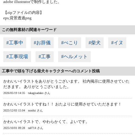
adobe illustratorで制作しました。
【zipファイルの内容】
eps,背景透過png
この無料素材の関連キーワード
#工事中
#お辞儀
#ぺこり
#柴犬
#イヌ
#工事現場
#工事
#ヘルメット
工事中で頭を下げる柴犬キャラクターへのコメント投稿
かわいいイラストをありがとうございます。 社内掲示に使用させていた
だきます。 ありがとうございました。
2026/05/19 14:35
takagisadako さん
かわいいイラストですね！！ おたよりに使用させていただきます！
2025/12/03 15:04
nonfui さん
かわいいイラストで、やわらかくて、よいです。
2025/10/01 09:28
ta0714 さん