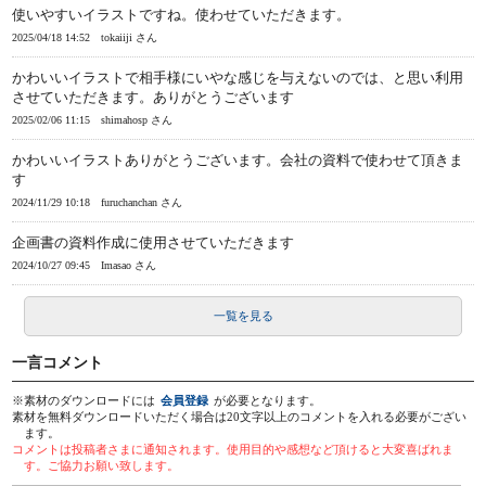
使いやすいイラストですね。使わせていただきます。
2025/04/18 14:52
tokaiiji さん
かわいいイラストで相手様にいやな感じを与えないのでは、と思い利用
させていただきます。ありがとうございます
2025/02/06 11:15
shimahosp さん
かわいいイラストありがとうございます。会社の資料で使わせて頂きま
す
2024/11/29 10:18
furuchanchan さん
企画書の資料作成に使用させていただきます
2024/10/27 09:45
Imasao さん
一覧を見る
一言コメント
※素材のダウンロードには
会員登録
が必要となります。
素材を無料ダウンロードいただく場合は20文字以上のコメントを入れる必要がござい
ます。
コメントは投稿者さまに通知されます。使用目的や感想など頂けると大変喜ばれま
す。ご協力お願い致します。