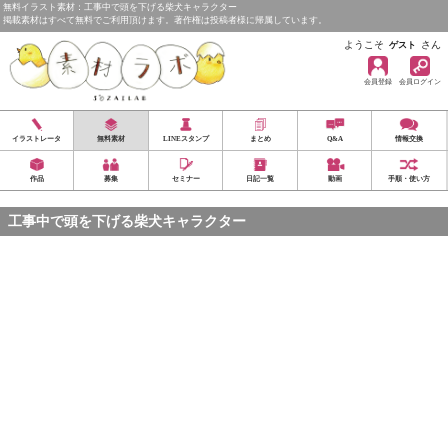
無料イラスト素材：工事中で頭を下げる柴犬キャラクター
掲載素材はすべて無料でご利用頂けます。著作権は投稿者様に帰属しています。
ようこそ
さん
ゲスト
会員登録
会員ログイン
イラストレータ
無料素材
LINEスタンプ
まとめ
Q&A
情報交換
作品
募集
セミナー
日記一覧
動画
手順・使い方
工事中で頭を下げる柴犬キャラクター