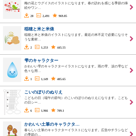
梅の花とウグイスのイラストになります。春の訪れを感じる季節の挿
絵やワン…
28
2,491
969.85
稲穂と米と米俵
稲穂と米と米俵のイラストになります。最近の米不足で必要になりそ
うな素材…
2
1,253
445.55
雫のキャラクター
かわいい雫のキャラクターイラストになります。雨の雫、涙の雫など
色々な用…
1
1,149
405.65
こいのぼりのぬりえ
こどもの日（端午の節句）のこいのぼりのぬりえになります。こども
の日シー…
6
1,966
709.1
かわいい土筆のキャラクタ…
春らしい土筆のキャラクターイラストになります。広告やチラシなど
の季節の…