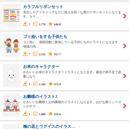
カラフルリボンセット
見出しやアイキャッチなどに使える色々な形のリボンセットになりま
す。カラ…
7
1,778
646.8
ゴミ拾いをする子供たち
ゴミ拾い、清掃活動に参加している子供たちのイラストになります。
地域の清…
7
2,552
917.7
お米のキャラクター
かわいいお米のキャラクターイラストになります。最近の米不足で必
要になり…
1
1,344
473.9
お雛様のイラスト2
かわいいお雛様とお内裏様のイラストになります。おひな祭りシーズ
ンのチラ…
1
1,866
656.6
梅の花とウグイスのイラス…