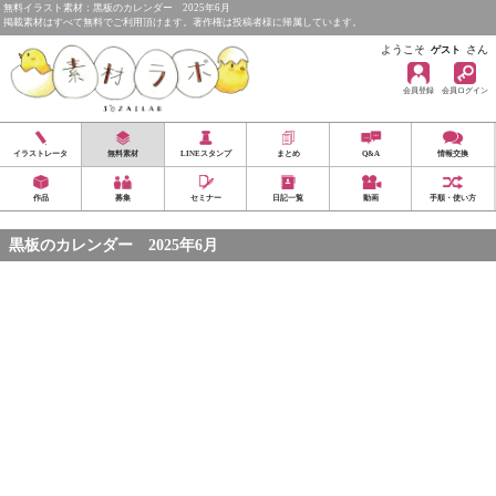
無料イラスト素材：黒板のカレンダー 2025年6月
掲載素材はすべて無料でご利用頂けます。著作権は投稿者様に帰属しています。
ようこそ
さん
ゲスト
会員登録
会員ログイン
イラストレータ
無料素材
LINEスタンプ
まとめ
Q&A
情報交換
作品
募集
セミナー
日記一覧
動画
手順・使い方
黒板のカレンダー 2025年6月