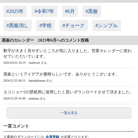
#2025年
#令和7年
#6月
#黒板
#黒板消し
#学校
#チョーク
#シンプル
黒板のカレンダー 2025年6月へのコメント投稿
数字が大きく見やすいところが気に入りました。営業カレンダーに使わ
せていただいています。
2025/03/25 10:14
inubiyori さん
黒板というアイデアが素晴らしいです、ありがとうございます。
2024/12/25 08:51
hayashikurara さん
エコショー5の壁紙用に使用したく思いダウンロードさせて頂きました。
2024/11/29 16:49
asumasa さん
一覧を見る
一言コメント
※素材のダウンロードには
会員登録
が必要となります。