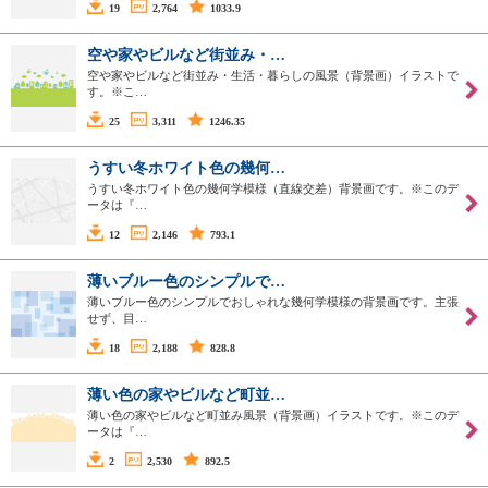
19
2,764
1033.9
空や家やビルなど街並み・…
空や家やビルなど街並み・生活・暮らしの風景（背景画）イラストで
す。※こ…
25
3,311
1246.35
うすい冬ホワイト色の幾何…
うすい冬ホワイト色の幾何学模様（直線交差）背景画です。※このデ
ータは『…
12
2,146
793.1
薄いブルー色のシンプルで…
薄いブルー色のシンプルでおしゃれな幾何学模様の背景画です。主張
せず、目…
18
2,188
828.8
薄い色の家やビルなど町並…
薄い色の家やビルなど町並み風景（背景画）イラストです。※このデ
ータは『…
2
2,530
892.5