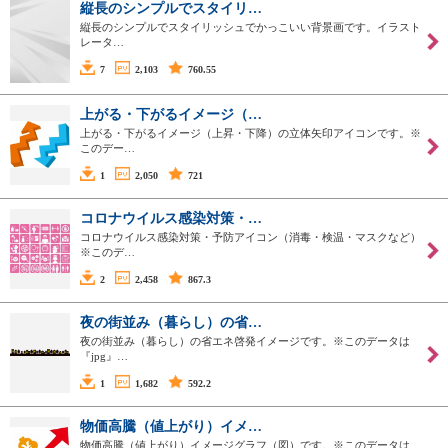
縦長のシンプルでスタイリ…
縦長のシンプルでスタイリッシュでかっこいい背景画です。イラスト
レータ…
7
2,103
760.55
上がる・下がるイメージ（…
上がる・下がるイメージ（上昇・下降）の立体矢印アイコンです。※
このデー…
1
2,050
721
コロナウイルス感染対策・…
コロナウイルス感染対策・予防アイコン（消毒・検温・マスクなど）
※このデ…
2
2,458
867.3
夜の街並み（暮らし）の省…
夜の街並み（暮らし）の省エネ啓発イメージです。※このデータは
『jpg』…
1
1,682
592.2
物価高騰（値上がり）イメ…
物価高騰（値上がり）イメージグラフ（図）です。※このデータは