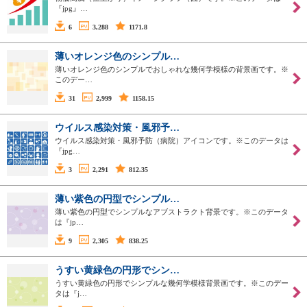
『jpg』…
6
3,288
1171.8
薄いオレンジ色のシンプル…
薄いオレンジ色のシンプルでおしゃれな幾何学模様の背景画です。※
このデー…
31
2,999
1158.15
ウイルス感染対策・風邪予…
ウイルス感染対策・風邪予防（病院）アイコンです。※このデータは
『jpg…
3
2,291
812.35
薄い紫色の円型でシンプル…
薄い紫色の円型でシンプルなアブストラクト背景です。※このデータ
は『jp…
9
2,305
838.25
うすい黄緑色の円形でシン…
うすい黄緑色の円形でシンプルな幾何学模様背景画です。※このデー
タは『j…