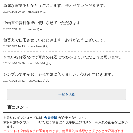
綺麗な背景ありがとうございます。使わせていただきます。
2024/12/18 20:30
rurihalato さん
企画書の資料作成に使用させていただきます
2024/12/13 09:04
Imasao さん
色替えで使用させていただきます、ありがとうございます。
2024/12/02 14:13
shimachann さん
きれいな背景なので写真の背景につわかせていただこうと思います。
2024/11/30 09:29
shoichishoichi さん
シンプルですがおしゃれで気に入りました。使わせて頂きます。
2024/11/28 08:32
AH0003120 さん
一覧を見る
一言コメント
※素材のダウンロードには
会員登録
が必要となります。
素材を無料ダウンロードいただく場合は20文字以上のコメントを入れる必要がござい
ます。
コメントは投稿者さまに通知されます。使用目的や感想など頂けると大変喜ばれま