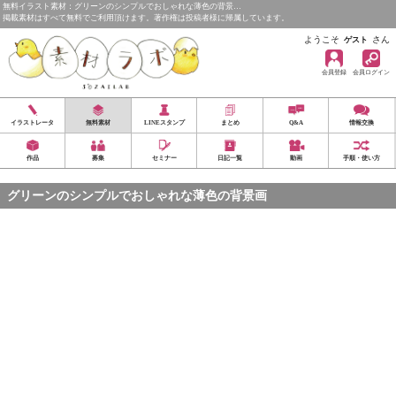
無料イラスト素材：グリーンのシンプルでおしゃれな薄色の背景…
掲載素材はすべて無料でご利用頂けます。著作権は投稿者様に帰属しています。
ようこそ
さん
ゲスト
会員登録
会員ログイン
イラストレータ
無料素材
LINEスタンプ
まとめ
Q&A
情報交換
作品
募集
セミナー
日記一覧
動画
手順・使い方
グリーンのシンプルでおしゃれな薄色の背景画