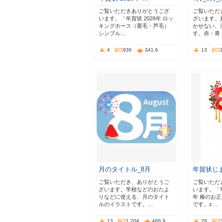
ご覧いただきありがとうござ
ご覧いただ
います。「年賀状 2026年 ロッ
ざいます。
キングホース（栗毛・芦毛）
かせない、
シンプル…
す。赤・青
4
936
341.6
13
月のタイトル_8月
年賀状じま
ご覧いただき、ありがとうご
ご覧いただ
ざいます。学校などのおたよ
います。「年
りなどに使える、月のタイト
年 椿のお
ルのイラストです。…
です。z…
13
1,204
466.9
26