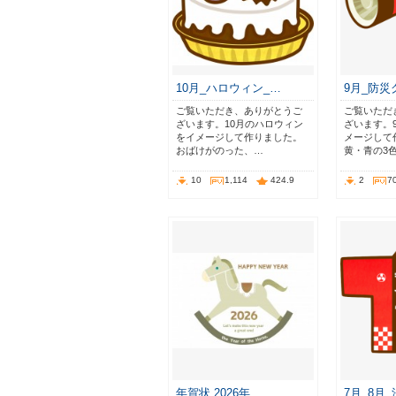
10月_ハロウィン_…
9月_防災
ご覧いただき、ありがとうご
ご覧いただ
ざいます。10月のハロウィン
ざいます。
をイメージして作りました。
メージして
おばけがのった、…
黄・青の3
10
1,114
424.9
2
7
年賀状 2026年 …
7月_8月