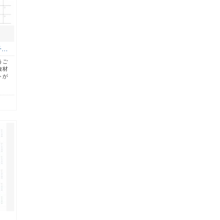
子…
うご
食材
トが
…