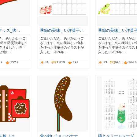
グッズ_懐…
季節の美味しい洋菓子…
季節の美味しい洋菓
き、ありがとうご
ご覧いただき、ありがとうご
ご覧いただき、ありがと
9月の防災訓練をイ
ざいます。旬の美味しい食材
ざいます。旬の美味しい
作りました。赤・
を使った洋菓子のイラストが
を使った洋菓子のイラス
色の懐…
入った、2026年…
入った、2026年…
02
252.7
11
1,010
392
13
626
264.6
_法被（は…
食べ物_チョコバナナ
猫とクリームソーダ_