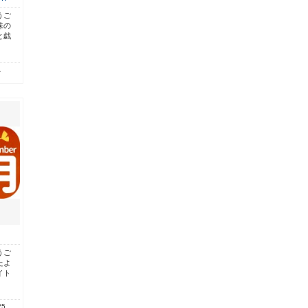
うご
味の
と戯
1
うご
たよ
イト
25