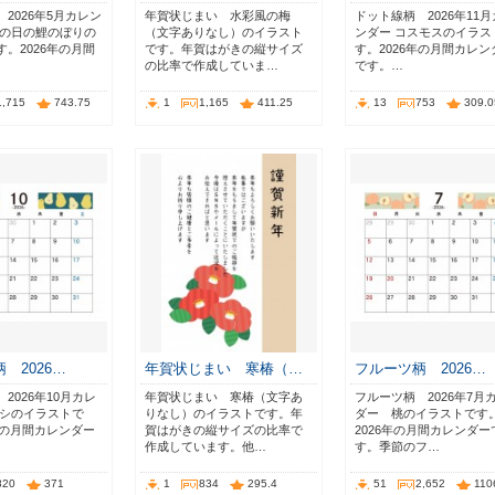
2026年5月カレン
年賀状じまい 水彩風の梅
ドット線柄 2026年11
もの日の鯉のぼりの
（文字ありなし）のイラスト
ンダー コスモスのイラス
。2026年の月間
です。年賀はがきの縦サイズ
す。2026年の月間カレン
の比率で作成していま…
です。…
1,715
743.75
1
1,165
411.25
13
753
309.0
 2026…
年賀状じまい 寒椿（…
フルーツ柄 2026…
2026年10月カレ
年賀状じまい 寒椿（文字あ
フルーツ柄 2026年7月
ナシのイラストで
りなし）のイラストです。年
ダー 桃のイラストです
年の月間カレンダー
賀はがきの縦サイズの比率で
2026年の月間カレンダー
作成しています。他…
す。季節のフ…
820
371
1
834
295.4
51
2,652
110