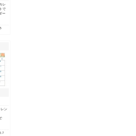
月カレ
トで
ダー
5
カレン
。
で
6.7