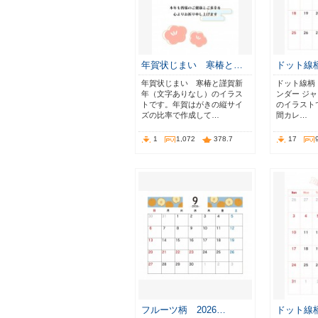
年賀状じまい 寒椿と…
ドット線柄
年賀状じまい 寒椿と謹賀新
ドット線柄 
年（文字ありなし）のイラス
ンダー ジ
トです。年賀はがきの縦サイ
のイラストで
ズの比率で作成して…
間カレ…
1
1,072
378.7
17
フルーツ柄 2026…
ドット線柄