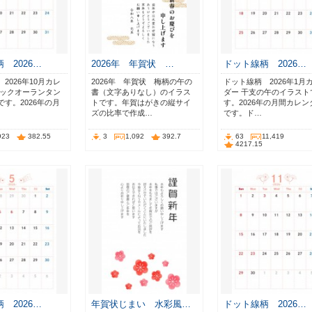
 2026…
2026年 年賀状 …
ドット線柄 2026…
2026年10月カレ
2026年 年賀状 梅柄の午の
ドット線柄 2026年1月
ャックオーランタン
書（文字ありなし）のイラス
ダー 干支の午のイラスト
す。2026年の月
トです。年賀はがきの縦サイ
す。2026年の月間カレン
ズの比率で作成…
です。ド…
923
382.55
3
1,092
392.7
63
11,419
4217.15
 2026…
年賀状じまい 水彩風…
ドット線柄 2026…