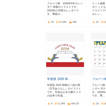
フルーツ柄 2026年9月カレン
ドット線柄 
ダー 和梨のイラストです。
ダー こど
2026年の月間カレンダーで
イラストです
す。季節の…
カレン…
32
1,340
581
41
年賀状 2026 和…
フルーツ柄
年賀状 2026 和柄の二頭の馬
フルーツ柄 
（文字ありなし）のイラスト
ンダー 洋
です。年賀はがきの横サイズ
す。2026
の比率で作成…
です。季…
6
1,095
404.25
24