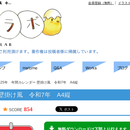
風 令…
会員登録（無料）
イラス
025年 年間カレンダー 壁掛け風 令和7年 A4縦
 壁掛け風 令和7年 A4縦
854
SCORE
無料ダウンロードは下部より行えます