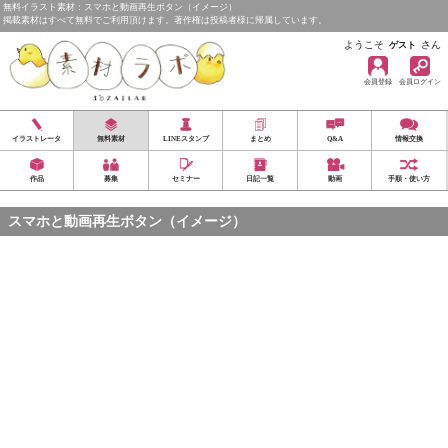
無料イラスト素材：スマホと動画再生ボタン（イメージ）
掲載素材はすべて無料でご利用頂けます。著作権は投稿者様に帰属しています。
ようこそ
さん
ゲスト
会員登録
会員ログイン
イラストレータ
無料素材
LINEスタンプ
まとめ
Q&A
情報交換
作品
募集
セミナー
日記一覧
動画
手順・使い方
スマホと動画再生ボタン（イメージ）