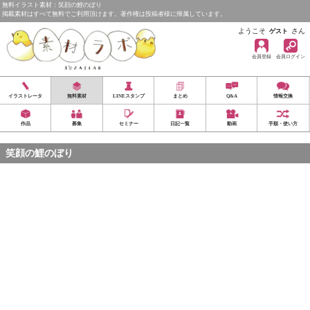
無料イラスト素材：笑顔の鯉のぼり
掲載素材はすべて無料でご利用頂けます。著作権は投稿者様に帰属しています。
ようこそ
さん
ゲスト
会員登録
会員ログイン
イラストレータ
無料素材
LINEスタンプ
まとめ
Q&A
情報交換
作品
募集
セミナー
日記一覧
動画
手順・使い方
笑顔の鯉のぼり