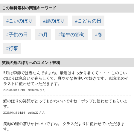
この無料素材の関連キーワード
#こいのぼり
#鯉のぼり
#こどもの日
#子供の日
#5月
#端午の節句
#春
#行事
笑顔の鯉のぼりへのコメント投稿
5月は季節では春なんですよね。最近はすっかり暑くて・・・ このこい
のぼりは色合いが春らしくて、爽やかな色使いで好きです。 献立表のイ
ラストに使わせていただきます。
2026/05/03 11:10
ammicco さん
鯉のぼりの笑顔がとってもかわいいですね！ポップに使わせてもらいま
す。
2026/04/19 14:14
yukita22 さん
笑顔の鯉のぼりかわいいですね。 クラスだよりに使わせていただきま
す。