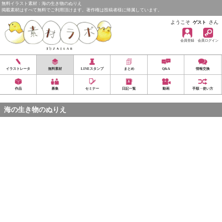
無料イラスト素材：海の生き物のぬりえ
掲載素材はすべて無料でご利用頂けます。著作権は投稿者様に帰属しています。
ようこそ
さん
ゲスト
会員登録
会員ログイン
イラストレータ
無料素材
LINEスタンプ
まとめ
Q&A
情報交換
作品
募集
セミナー
日記一覧
動画
手順・使い方
海の生き物のぬりえ