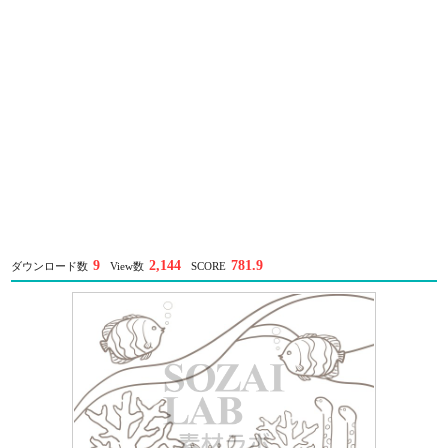
9
2,144
781.9
ダウンロード数
View数
SCORE