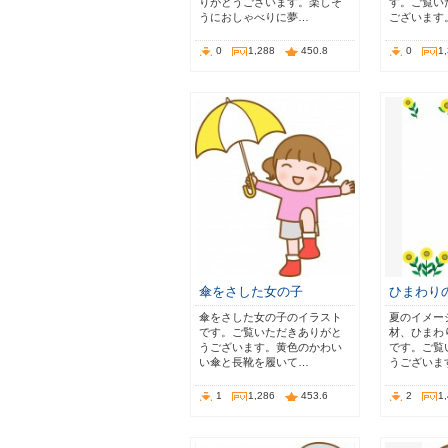
りがとうございます。楽しそ
す。ご覧い
うにおしゃべりに夢…
ございます
0
1,288
450.8
0
1
傘をさした女の子
ひまわり
傘をさした女の子のイラスト
夏のイメー
です。ご覧いただきありがと
材、ひまわ
うございます。黄色のかわい
です。ご覧
い傘と長靴を履いて…
うございま
1
1,286
453.6
2
1