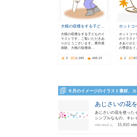
大根の収穫をする子ど…
ホットコ
大根の収穫をする子どものイ
ホットコー
ラストです。ご覧いただきあ
のイラスト
りがとうございます。農作業
きありがと
体験、大根の収穫体…
の季節をイ
0
1,395
488.25
2
8
６月のイメージのイラスト素材、カ
あじさいの花
あじさいの花を使った
シンプルなもの、キレ
15,910
vie
mint teaさん