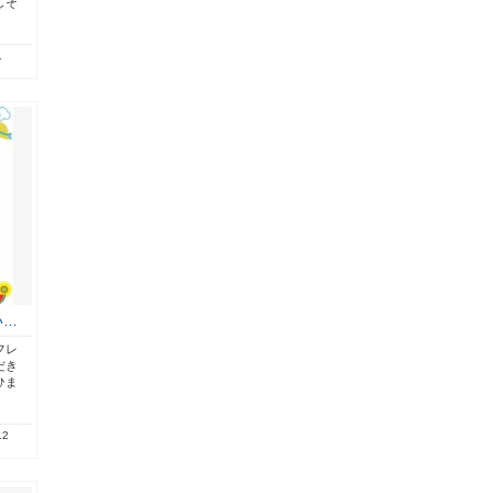
しそ
1
い…
フレ
だき
ひま
.2