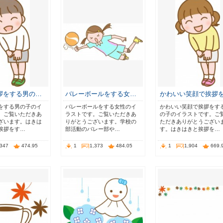
拶をする男の…
バレーボールをする女…
かわいい笑顔で挨拶
をする男の子のイ
バレーボールをする女性のイ
かわいい笑顔で挨拶をす
。ご覧いただきあ
ラストです。ご覧いただきあ
の子のイラストです。ご
ざいます。はきは
りがとうございます。学校の
ただきありがとうござい
挨拶をす…
部活動のバレー部や…
す。はきはきと挨拶を…
,347
474.95
1
1,373
484.05
1
1,904
669.