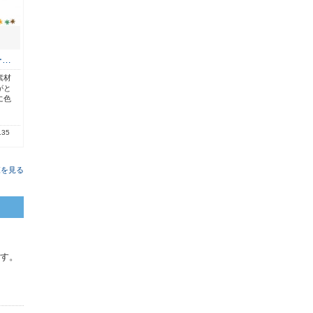
ー…
素材
がと
に色
.35
覧を見る
ます。