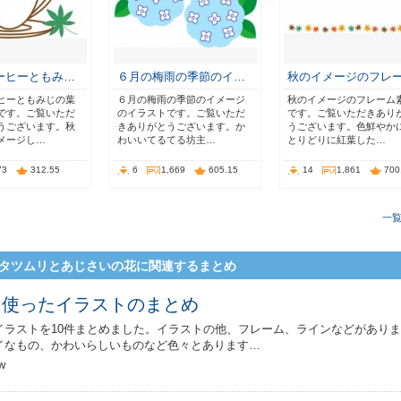
ーヒーともみ…
６月の梅雨の季節のイ…
秋のイメージのフレ
ヒーともみじの葉
６月の梅雨の季節のイメージ
秋のイメージのフレーム
です。ご覧いただ
のイラストです。ご覧いただ
です。ご覧いただきあり
うございます。秋
きありがとうございます。か
うございます。色鮮やか
メージし…
わいいてるてる坊主…
とりどりに紅葉した…
73
312.55
6
1,669
605.15
14
1,861
700
一
タツムリとあじさいの花に関連するまとめ
を使ったイラストのまとめ
イラストを10件まとめました。イラストの他、フレーム、ラインなどがあり
イなもの、かわいらしいものなど色々とあります…
w