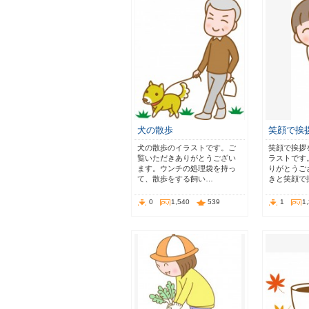
犬の散歩
笑顔で挨
犬の散歩のイラストです。ご
笑顔で挨拶
覧いただきありがとうござい
ラストです
ます。ウンチの処理袋を持っ
りがとうご
て、散歩をする飼い…
きと笑顔で
0
1,540
539
1
1