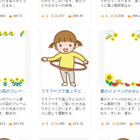
ただきありがとう
りがとうございます。色とり
りがとうございます。楽
。ひまわ…
どりのカラーの布地…
うに遊ぶ無邪気なか…
,394
487.9
1
1,377
485.45
1
1,036
366.
の花のフレー…
フラフープで遊ぶ子ど…
夏のイメージのかわ
ジのフレーム素
フラフープで遊ぶ子どものイ
夏のイメージのかわいい
りの花のフレーム
ラストです。ご覧いただきあ
ーム素材です。ご覧いた
いただきありがと
りがとうございます。楽しそ
ありがとうございます。
す。動きの…
うに回して運動する…
わり、すいか、麦わ…
,413
501.55
0
1,069
374.15
15
2,002
753