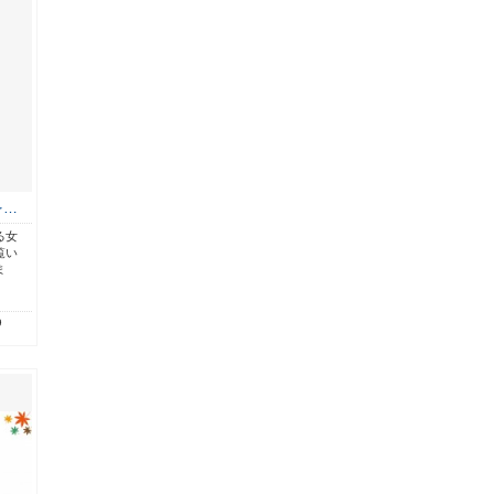
を…
る女
覧い
ま
9