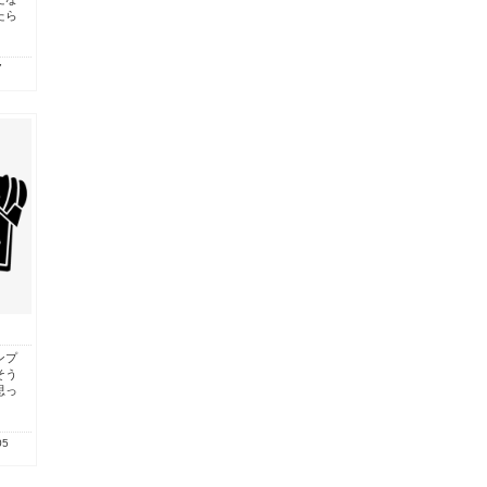
たら
7
ンプ
そう
思っ
05