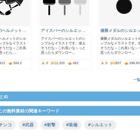
のヘルメット…
アイスバーのシルエッ…
優勝メダルのシルエ
ヘルメットのシル
アイスバーのシルエットのシ
優勝メダルのシルエット
ンプルなイラスト
ンプルなイラストです。使え
ンプルなイラストです。
そうだな～これ良
そうだな～これ良いな～っと
そうだな～これ良いな～
思ったら…
思ったらダウンロー…
思ったらダウンロー…
,612
564.2
0
1,320
462
0
857
299.95
一
とめ
この無料素材の関連キーワード
チンコ
#武器
#射撃
#装備
#シルエット