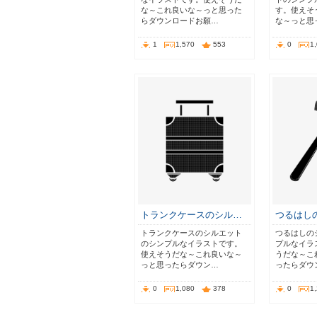
な～これ良いな～っと思った
す。使えそ
らダウンロードお願…
な～っと思
1
1,570
553
0
1
トランクケースのシル…
つるはし
トランクケースのシルエット
つるはしの
のシンプルなイラストです。
プルなイラ
使えそうだな～これ良いな～
うだな～こ
っと思ったらダウン…
ったらダウ
0
1,080
378
0
1