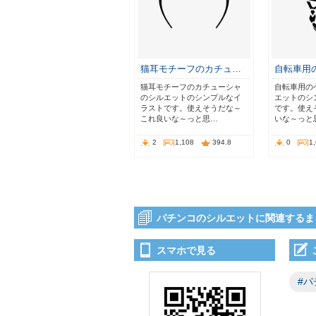
猫耳モチーフのカチュ…
自転車用
猫耳モチーフのカチューシャ
自転車用の
のシルエットのシンプルなイ
エットのシ
ラストです。使えそうだな～
です。使え
これ良いな～っと思…
いな～っと
2
1,108
394.8
0
1
パチンコのシルエットに関連するま
スマホで見る
#パ