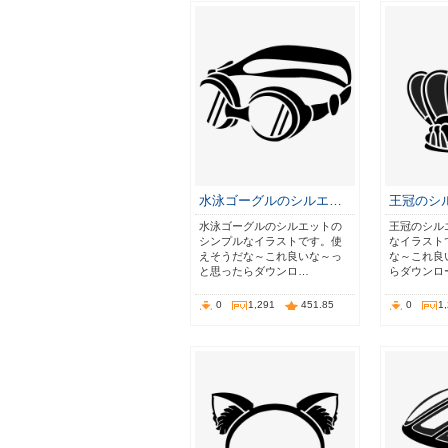
水泳ゴーグルのシルエ…
王冠のシ
水泳ゴーグルのシルエットの
王冠のシル
シンプルなイラストです。使
なイラスト
えそうだな～これ良いな～っ
な～これ良
と思ったらダウンロ…
らダウンロ
0
1,291
451.85
0
1