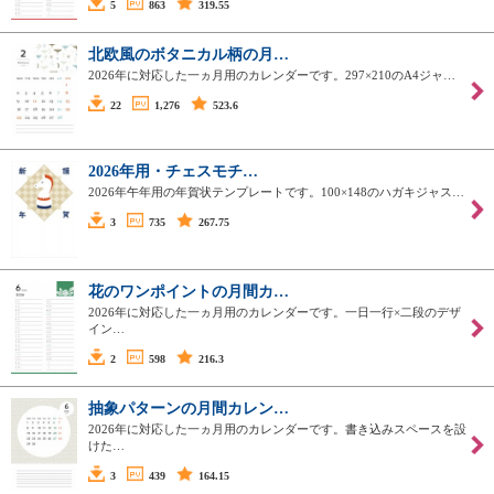
5
863
319.55
北欧風のボタニカル柄の月…
2026年に対応した一ヵ月用のカレンダーです。297×210のA4ジャ…
22
1,276
523.6
2026年用・チェスモチ…
2026年午年用の年賀状テンプレートです。100×148のハガキジャス…
3
735
267.75
花のワンポイントの月間カ…
2026年に対応した一ヵ月用のカレンダーです。一日一行×二段のデザ
イン…
2
598
216.3
抽象パターンの月間カレン…
2026年に対応した一ヵ月用のカレンダーです。書き込みスペースを設
けた…
3
439
164.15