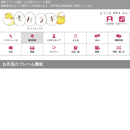
無料イラスト素材：お月見のフレーム素材
掲載素材はすべて無料でご利用頂けます。著作権は投稿者様に帰属しています。
ようこそ
さん
ゲスト
会員登録
会員ログイン
イラストレータ
無料素材
LINEスタンプ
まとめ
Q&A
情報交換
作品
募集
セミナー
日記一覧
動画
手順・使い方
お月見のフレーム素材