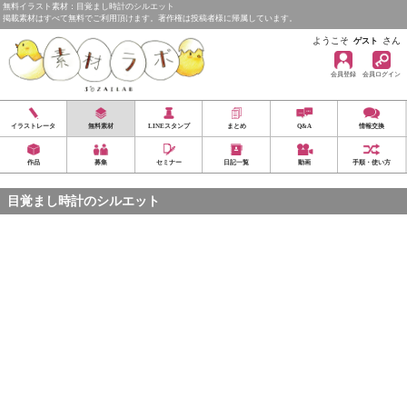
無料イラスト素材：目覚まし時計のシルエット
掲載素材はすべて無料でご利用頂けます。著作権は投稿者様に帰属しています。
ようこそ
さん
ゲスト
会員登録
会員ログイン
イラストレータ
無料素材
LINEスタンプ
まとめ
Q&A
情報交換
作品
募集
セミナー
日記一覧
動画
手順・使い方
目覚まし時計のシルエット