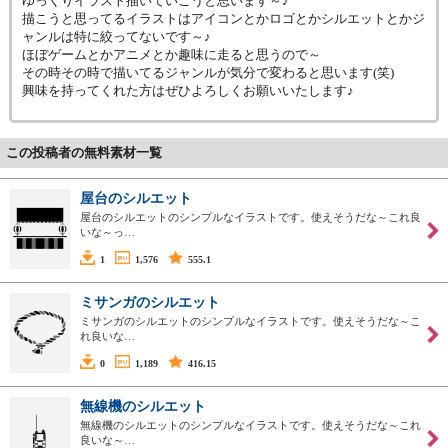
ゆっくりイラスト描いていこうと思います～♪
描こうと思ってるイラストはアイコンとかロゴとかシルエットとかジ
ャンルは特に絞ってないです～♪
ほぼゲームとかアニメとか趣味に走ると思うので～
その時その時で描いてるジャンルが気分で変わると思います(笑)
興味を持ってくれた方はぜひよろしくお願いいたします♪
この投稿者の無料素材一覧
屋台のシルエット
屋台のシルエットのシンプルなイラストです。使えそうだな～これ良
いな～っ…
1
1,576
555.1
ミサンガのシルエット
ミサンガのシルエットのシンプルなイラストです。使えそうだな～こ
れ良いな…
0
1,189
416.15
無線機のシルエット
無線機のシルエットのシンプルなイラストです。使えそうだな～これ
良いな～…