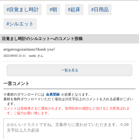
#目覚まし時計
#朝
#起床
#日用品
#シルエット
目覚まし時計のシルエットへのコメント投稿
arigatougozaimasu!thank you!
2025/09/03 21:11
medic さん
一覧を見る
一言コメント
※素材のダウンロードには
会員登録
が必要となります。
素材を無料ダウンロードいただく場合は20文字以上のコメントを入れる必要がござい
ます。
コメントは投稿者さまに通知されます。使用目的や感想など頂けると大変喜ばれま
す。ご協力お願い致します。