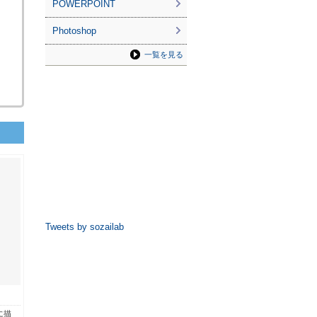
POWERPOINT
Photoshop
一覧を見る
Tweets by sozailab
に描