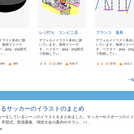
レジ打ち コンビニ店…
ブランコ 遊具
イラスト多めに描
デフォルメイラスト多めに描
デフォルメイラスト多め
。商用フリーで
いています。商用フリーで
いています。商用フリー
・jpeg・png形式
す。ベクター・jpeg・png形式
す。ベクター・jpeg・pn
い…
で投稿してい…
で投稿してい…
,090
385
3
2,360
836.5
1
876
310.1
一
えるサッカーのイラストのまとめ
カーをしているシーンのイラストをまとめました。サッカーやスポーツのイメ
、卒団式、部員募集、球技大会の案内やチラシ、パ…
w