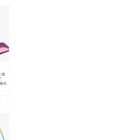
に描
で
g形式
7