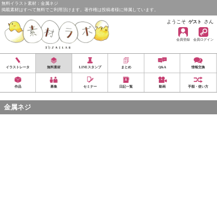
無料イラスト素材：金属ネジ
掲載素材はすべて無料でご利用頂けます。著作権は投稿者様に帰属しています。
ようこそ
さん
ゲスト
会員登録
会員ログイン
イラストレータ
無料素材
LINEスタンプ
まとめ
Q&A
情報交換
作品
募集
セミナー
日記一覧
動画
手順・使い方
金属ネジ