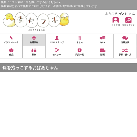
無料イラスト素材：孫を抱っこするおばあちゃん
掲載素材はすべて無料でご利用頂けます。著作権は投稿者様に帰属しています。
ようこそ
さん
ゲスト
会員登録
会員ログイン
イラストレータ
無料素材
LINEスタンプ
まとめ
Q&A
情報交換
作品
募集
セミナー
日記一覧
動画
手順・使い方
孫を抱っこするおばあちゃん