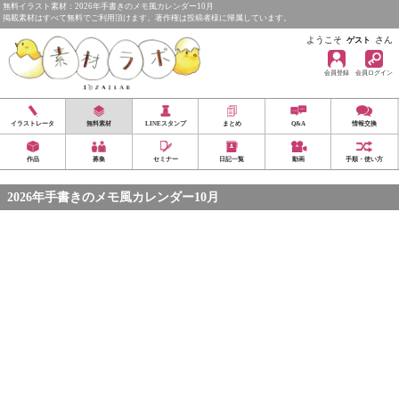
無料イラスト素材：2026年手書きのメモ風カレンダー10月
掲載素材はすべて無料でご利用頂けます。著作権は投稿者様に帰属しています。
ようこそ
さん
ゲスト
会員登録
会員ログイン
イラストレータ
無料素材
LINEスタンプ
まとめ
Q&A
情報交換
作品
募集
セミナー
日記一覧
動画
手順・使い方
2026年手書きのメモ風カレンダー10月