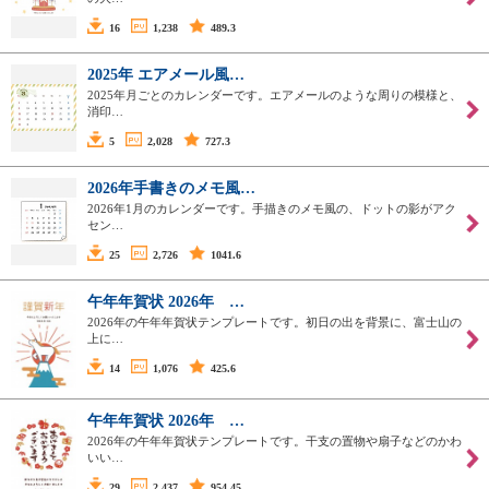
16
1,238
489.3
2025年 エアメール風…
2025年月ごとのカレンダーです。エアメールのような周りの模様と、
消印…
5
2,028
727.3
2026年手書きのメモ風…
2026年1月のカレンダーです。手描きのメモ風の、ドットの影がアク
セン…
25
2,726
1041.6
午年年賀状 2026年 …
2026年の午年年賀状テンプレートです。初日の出を背景に、富士山の
上に…
14
1,076
425.6
午年年賀状 2026年 …
2026年の午年年賀状テンプレートです。干支の置物や扇子などのかわ
いい…
29
2,437
954.45