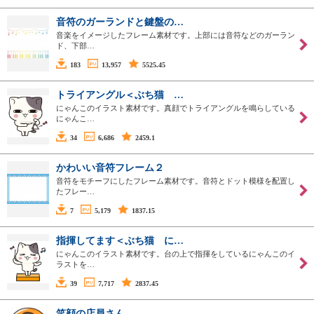
音符のガーランドと鍵盤の…
音楽をイメージしたフレーム素材です。上部には音符などのガーラン
ド、下部…
183
13,957
5525.45
トライアングル＜ぶち猫 …
にゃんこのイラスト素材です。真顔でトライアングルを鳴らしている
にゃんこ…
34
6,686
2459.1
かわいい音符フレーム２
音符をモチーフにしたフレーム素材です。音符とドット模様を配置し
たフレー…
7
5,179
1837.15
指揮してます＜ぶち猫 に…
にゃんこのイラスト素材です。台の上で指揮をしているにゃんこのイ
ラストを…
39
7,717
2837.45
笑顔の店員さん