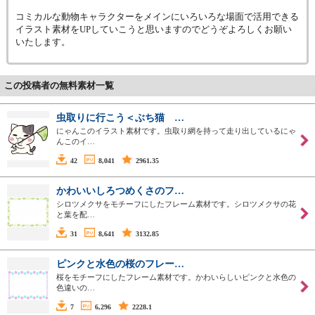
コミカルな動物キャラクターをメインにいろいろな場面で活用できる
イラスト素材をUPしていこうと思いますのでどうぞよろしくお願い
いたします。
この投稿者の無料素材一覧
虫取りに行こう＜ぶち猫 …
にゃんこのイラスト素材です。虫取り網を持って走り出しているにゃ
んこのイ…
42
8,041
2961.35
かわいいしろつめくさのフ…
シロツメクサをモチーフにしたフレーム素材です。シロツメクサの花
と葉を配…
31
8,641
3132.85
ピンクと水色の桜のフレー…
桜をモチーフにしたフレーム素材です。かわいらしいピンクと水色の
色違いの…
7
6,296
2228.1