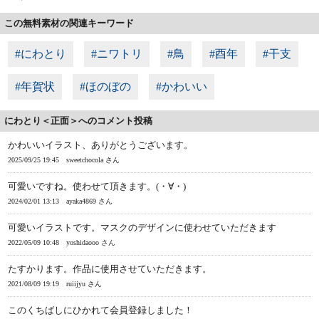
この無料素材の関連キーワード
#にわとり
#ニワトリ
#鳥
#酉年
#干支
#年賀状
#ほのぼの
#かわいい
にわとり＜正面＞へのコメント投稿
かわいいイラスト、ありがとうございます。
2025/09/25 19:45
sweetchocola さん
可愛いですね。使わせて頂きます。(・∀・)
2024/02/01 13:13
ayaka4869 さん
可愛いイラストです。マスクのデザインに使わせていただきます
2022/05/09 10:48
yoshidaooo さん
たすかります。作品に使用させていただきます。
2021/08/09 19:19
ruiijyu さん
このくちばしにひかれて会員登録しました！