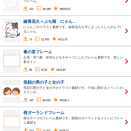
フレーム…
221
28,189
10639.65
線香花火＜ぶち猫 にゃん…
にゃんこのイラスト素材です。線香花火を手にまったりしゃがんでい
るにゃん…
71
12,783
4722.55
春の音フレーム
お花・四つ葉・音符などをモチーフにしたフレーム素材です。楽しい
春をイメ…
66
9,211
3454.85
笑顔の男の子と女の子
笑顔の男の子と女の子のイラスト素材です。子供に関するイベントの
チラシや…
247
49,920
18336.5
桜ガーランドフレーム
桜モチーフのフレーム素材です。桜型のガーランドをメインにフレー
ム素材を…
173
22,355
8429.75