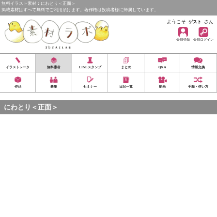
無料イラスト素材：にわとり＜正面＞
掲載素材はすべて無料でご利用頂けます。著作権は投稿者様に帰属しています。
ようこそ
さん
ゲスト
会員登録
会員ログイン
イラストレータ
無料素材
LINEスタンプ
まとめ
Q&A
情報交換
作品
募集
セミナー
日記一覧
動画
手順・使い方
にわとり＜正面＞