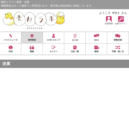
無料イラスト素材：決算
掲載素材はすべて無料でご利用頂けます。著作権は投稿者様に帰属しています。
ようこそ
さん
ゲスト
会員登録
会員ログイン
イラストレータ
無料素材
LINEスタンプ
まとめ
Q&A
情報交換
作品
募集
セミナー
日記一覧
動画
手順・使い方
決算