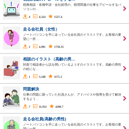
税務相談・各種申請・会社経理の、税理関連の仕事をアピールするパ
ソコンの…
4
4,324
1527.4
走る会社員（女性）
ノートパソコンを手に走っている会社員のイラストです。お客様の要
望に一所…
2
4,981
1750.35
相談のイラスト（高齢の男…
対面で相談者から話を聞いているようすのイラストです。高齢の男性
の絵にな…
1
3,348
1175.3
問題解決
仕事の問題に困っていた社員さんが、アドバイスや指導を受けて解決
するよう…
7
11,932
4200.7
走る会社員(高齢の男性)
ノートパソコンを手に走っている会社員のイラストです。お客様の要
望に一所…