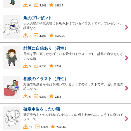
6
5,262
1862.7
魚のプレゼント
大人の猫が子供の猫にお魚をあげているイラストです。プレゼント、
譲渡など…
7
4,407
1566.95
計算に自信あり（男性）
電卓を手に高くかかげている男性のイラストです。計算に自信ありと
いった感…
5
6,350
2240
相談のイラスト（男性）
対面で相談者から話を聞いているようすのイラストです。若い男性の
絵になっ…
6
6,380
2254
確定申告をしたい猫
確定申告をやらなければいけないのに何もわからないようすの猫のイ
ラストで…
13
6,329
2260.65