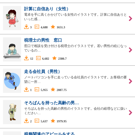
計算に自信あり（女性）
電卓を手に高くかかげている女性のイラストです。計算に自信ありと
いった感…
3
4,688
1651.3
税理士の男性 窓口
窓口で相談を受け付ける税理士のイラストです。若い男性の絵になっ
ているの…
12
6,682
2380.7
走る会社員（男性）
ノートパソコンを手に走っている会社員のイラストです。お客様の要
望に一所…
1
5,955
2087.75
そろばんを持った高齢の男…
そろばんを持った高齢の男性のイラストです。会社の経理などに扱い
ください…
2
5,637
1979.95
税務関連のアピールをする…