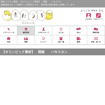
無料イラスト素材：【オリンピック素材】 国旗 パキスタン
掲載素材はすべて無料でご利用頂けます。著作権は投稿者様に帰属しています。
ようこそ
さん
ゲスト
会員登録
会員ログイン
イラストレータ
無料素材
LINEスタンプ
まとめ
Q&A
情報交換
作品
募集
セミナー
日記一覧
動画
手順・使い方
【オリンピック素材】 国旗 パキスタン