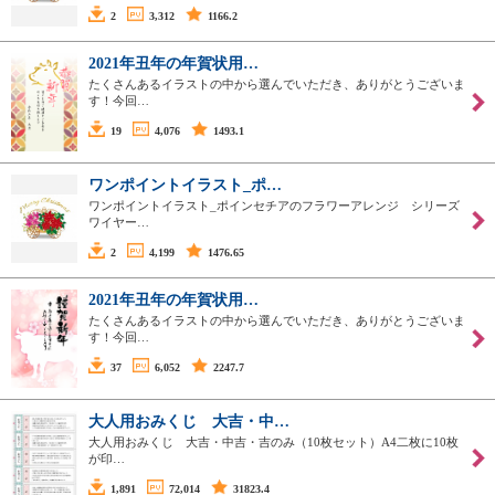
2
3,312
1166.2
2021年丑年の年賀状用…
たくさんあるイラストの中から選んでいただき、ありがとうございま
す！今回…
19
4,076
1493.1
ワンポイントイラスト_ポ…
ワンポイントイラスト_ポインセチアのフラワーアレンジ シリーズ
ワイヤー…
2
4,199
1476.65
2021年丑年の年賀状用…
たくさんあるイラストの中から選んでいただき、ありがとうございま
す！今回…
37
6,052
2247.7
大人用おみくじ 大吉・中…
大人用おみくじ 大吉・中吉・吉のみ（10枚セット）A4二枚に10枚
が印…
1,891
72,014
31823.4