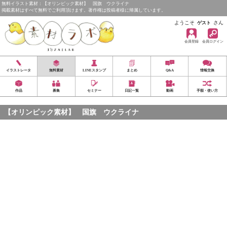
無料イラスト素材：【オリンピック素材】 国旗 ウクライナ
掲載素材はすべて無料でご利用頂けます。著作権は投稿者様に帰属しています。
ようこそ
さん
ゲスト
会員登録
会員ログイン
イラストレータ
無料素材
LINEスタンプ
まとめ
Q&A
情報交換
作品
募集
セミナー
日記一覧
動画
手順・使い方
【オリンピック素材】 国旗 ウクライナ