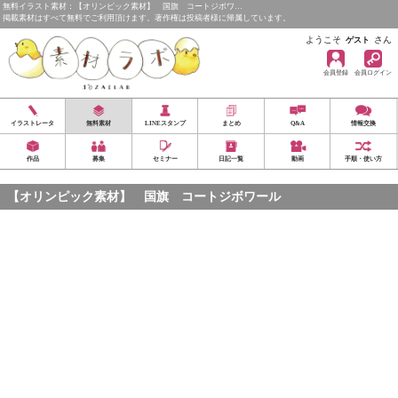
無料イラスト素材：【オリンピック素材】 国旗 コートジボワ…
掲載素材はすべて無料でご利用頂けます。著作権は投稿者様に帰属しています。
ようこそ
さん
ゲスト
会員登録
会員ログイン
イラストレータ
無料素材
LINEスタンプ
まとめ
Q&A
情報交換
作品
募集
セミナー
日記一覧
動画
手順・使い方
【オリンピック素材】 国旗 コートジボワール