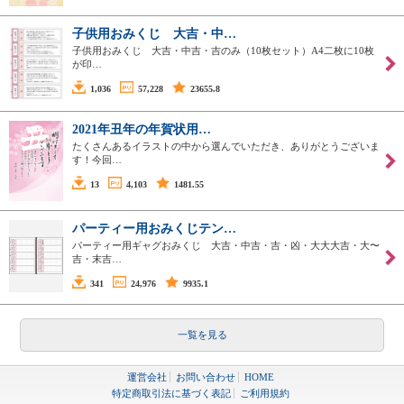
子供用おみくじ 大吉・中…
子供用おみくじ 大吉・中吉・吉のみ（10枚セット）A4二枚に10枚
が印…
1,036
57,228
23655.8
2021年丑年の年賀状用…
たくさんあるイラストの中から選んでいただき、ありがとうございま
す！今回…
13
4,103
1481.55
パーティー用おみくじテン…
パーティー用ギャグおみくじ 大吉・中吉・吉・凶・大大大吉・大〜
吉・末吉…
341
24,976
9935.1
一覧を見る
運営会社
お問い合わせ
HOME
特定商取引法に基づく表記
ご利用規約