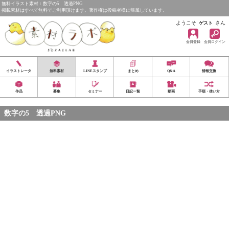
無料イラスト素材：数字の5 透過PNG
掲載素材はすべて無料でご利用頂けます。著作権は投稿者様に帰属しています。
ようこそ
さん
ゲスト
会員登録
会員ログイン
イラストレータ
無料素材
LINEスタンプ
まとめ
Q&A
情報交換
作品
募集
セミナー
日記一覧
動画
手順・使い方
数字の5 透過PNG