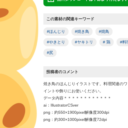
この素材の関連キーワード
#ほんじり
#焼き鳥
#焼鳥
#やきとり
#ヤキトリ
# 鶏
#料
#尻
投稿者のコメント
焼き鳥のほんじりイラストです。料理関連のワ
イントや飾りにお使いください。
データ内容＊＊＊＊＊＊＊＊＊＊＊＊
ai：IllustratorCSver
png：約550×1900pixel解像度300dpi
png：約300×1000pixel解像度72dpi