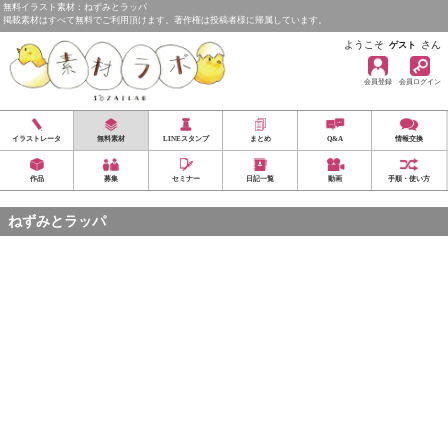
無料イラスト素材：ねずみとラッパ
掲載素材はすべて無料でご利用頂けます。著作権は投稿者様に帰属しています。
ようこそ
さん
ゲスト
会員登録
会員ログイン
イラストレータ
無料素材
LINEスタンプ
まとめ
Q&A
情報交換
作品
募集
セミナー
日記一覧
動画
手順・使い方
ねずみとラッパ