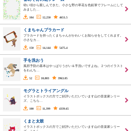
幼い頃から親しんできた、小さな野の草花を色鉛筆でフレームにして
みました…
104
12,250
4651.5
くまちゃんプラカード
プラカードを持ったくまちゃんがかわいくお知らせをしてくれます。
小さなカ…
150
14,144
5475.4
手を洗おう
風邪予防の基本はやっぱりうがい＆手洗いですよね。２つのイラスト
をわんち…
52
10,803
3963.05
モグラとトライアングル
イラストボックスの方でご好評いただいています山の音楽家シリー
ズ、こちら…
100
11,399
4339.65
くまと太鼓
イラストボックスの方でご好評いただいています山の音楽家シリー
ズ、こちら…