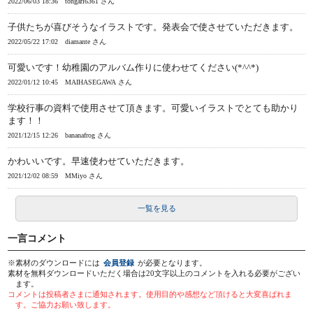
2022/06/03 18:36
tongari6361 さん
子供たちが喜びそうなイラストです。発表会で使させていただきます。
2022/05/22 17:02
diamante さん
可愛いです！幼稚園のアルバム作りに使わせてください(*^^*)
2022/01/12 10:45
MAIHASEGAWA さん
学校行事の資料で使用させて頂きます。可愛いイラストでとても助かり
ます！！
2021/12/15 12:26
bananafrog さん
かわいいです。早速使わせていただきます。
2021/12/02 08:59
MMiyo さん
一覧を見る
一言コメント
※素材のダウンロードには
会員登録
が必要となります。
素材を無料ダウンロードいただく場合は20文字以上のコメントを入れる必要がござい
ます。
コメントは投稿者さまに通知されます。使用目的や感想など頂けると大変喜ばれま
す。ご協力お願い致します。