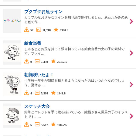
プクプクお魚ライン
カラフルなおさかなラインを切り絵で制作しました。あたたかみのあ
る色で作…
57
11,718
4300.8
給食当番
しゃもじとお玉を持って張り切っている給食当番の女の子の素材で
す。ファイ…
9
7,439
2635.15
朝顔咲いたよ！
小学校一年生が朝顔を植えるようになったのはいつからなのでしょ
う。夏休み…
4
5,508
1941.8
スケッチ大会
鉛筆とパレットを手に絵を描いている、絵描きさん風男の子のイラス
トです。…
6
5,617
1986.95