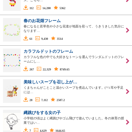
112
14,200
5362
春のお花畑フレーム
春になると若草色や小さな花達が地面を彩って、うきうきした気分に
なります…
61
9,430
3514
カラフルドットのフレーム
カラフルな色の中でも大好きなトーンを選んでランダムドットのフレ
ームにし…
267
22,329
8749.65
美味しいスープを召し上が…
くまちゃんがことこと温かいスープを煮込んでいます。(^^♪耳や手足
には…
28
7,112
2587.2
縄跳びをする女の子
小学校の頃はよく縄跳びやゴム飛びで遊んでいました。冬の体育の授
業ではい…
7
4,629
1644.65