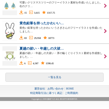
可愛いクリスマスツリーのフリーイラスト素材を作成いたしました。
右のクリ…
15
3,615
1317.75
黄色鉛筆を持ったかわいい…
黄色い鉛筆を持ったかわいいうさぎさんのフリーイラストを作成いた
しました…
83
29,950
10773
夏越の祓い・年越しの大祓…
夏越の祓い・年越しの大祓い・茅の輪くぐりイラスト素材を作成致し
ました。…
6
4,507
1598.45
一覧を見る
運営会社
お問い合わせ
HOME
特定商取引法に基づく表記
ご利用規約
Copyright (c) 2026 素材ラボ ALL RIGHTS RESERVED.