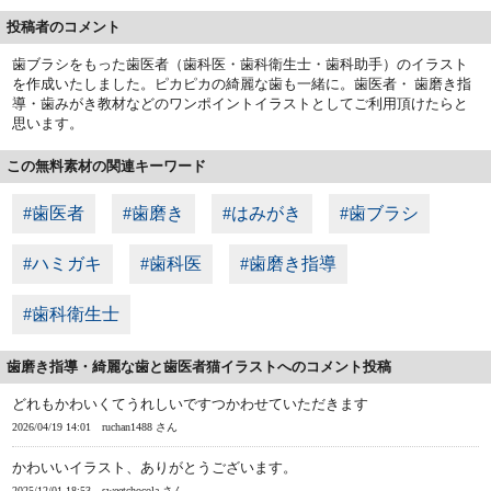
投稿者のコメント
歯ブラシをもった歯医者（歯科医・歯科衛生士・歯科助手）のイラスト
を作成いたしました。ピカピカの綺麗な歯も一緒に。歯医者・ 歯磨き指
導・歯みがき教材などのワンポイントイラストとしてご利用頂けたらと
思います。
この無料素材の関連キーワード
#歯医者
#歯磨き
#はみがき
#歯ブラシ
#ハミガキ
#歯科医
#歯磨き指導
#歯科衛生士
歯磨き指導・綺麗な歯と歯医者猫イラストへのコメント投稿
どれもかわいくてうれしいですつかわせていただきます
2026/04/19 14:01
ruchan1488 さん
かわいいイラスト、ありがとうございます。
2025/12/01 18:53
sweetchocola さん