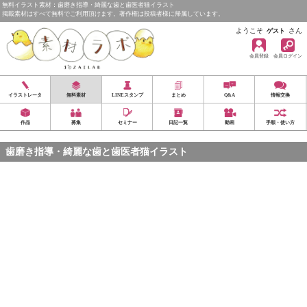
無料イラスト素材：歯磨き指導・綺麗な歯と歯医者猫イラスト
掲載素材はすべて無料でご利用頂けます。著作権は投稿者様に帰属しています。
ようこそ
さん
ゲスト
会員登録
会員ログイン
イラストレータ
無料素材
LINEスタンプ
まとめ
Q&A
情報交換
作品
募集
セミナー
日記一覧
動画
手順・使い方
歯磨き指導・綺麗な歯と歯医者猫イラスト