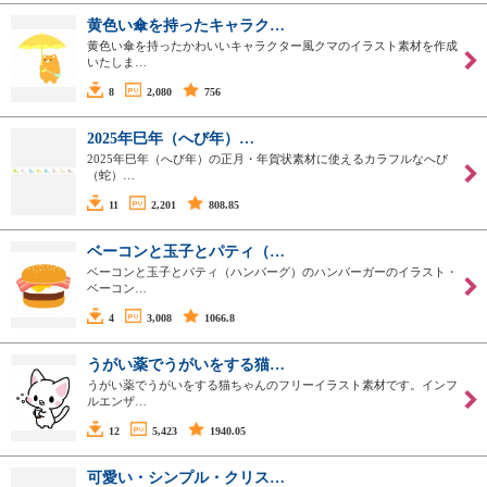
黄色い傘を持ったキャラク…
黄色い傘を持ったかわいいキャラクター風クマのイラスト素材を作成
いたしま…
8
2,080
756
2025年巳年（へび年）…
2025年巳年（へび年）の正月・年賀状素材に使えるカラフルなへび
（蛇）…
11
2,201
808.85
ベーコンと玉子とパティ（…
ベーコンと玉子とパティ（ハンバーグ）のハンバーガーのイラスト・
ベーコン…
4
3,008
1066.8
うがい薬でうがいをする猫…
うがい薬でうがいをする猫ちゃんのフリーイラスト素材です。インフ
ルエンザ…
12
5,423
1940.05
可愛い・シンプル・クリス…