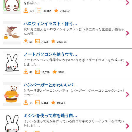
を作成い…
121
60,062
21445.2
ハロウィンイラスト・ほう…
秋10月に使えるハロウィンイラスト・ほうきにのった魔法使い猫ちゃ
んの可…
55
7,523
2825.55
ノートパソコンを使うウサ…
ノートパソコンで作業中のかわいいうさぎフリーイラストを作成いた
しました…
82
15,720
5789
ハンバーガーとかわいいパ…
とろーり卵とベーコンとパティ（バーガー）のベーコンエッグハンバ
ーガー・…
15
5,464
1964.9
ミシンを使って布を縫う白…
ミシンを使って何かを作っている白ウサギのフリーイラストを作成い
たしまし…