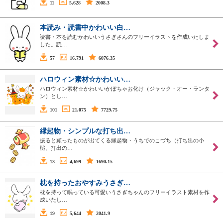
11
5,628
2008.3
本読み・読書中かわいい白…
読書・本を読むかわいいうさぎさんのフリーイラストを作成いたしま
した。読…
57
16,791
6076.35
ハロウィン素材☆かわいい…
ハロウィン素材☆かわいいかぼちゃお化け（ジャック・オー・ランタ
ン）とし…
101
21,075
7729.75
縁起物・シンプルな打ち出…
振ると願ったものが出てくる縁起物・うちでのこづち（打ち出の小
槌、打出の…
13
4,699
1690.15
枕を持ったおやすみうさぎ…
枕を持って眠っている可愛いうさぎちゃんのフリーイラスト素材を作
成いたし…
19
5,644
2041.9