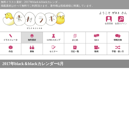
無料イラスト素材：2017年black＆blackカレンダ…
掲載素材はすべて無料でご利用頂けます。著作権は投稿者様に帰属しています。
ようこそ
さん
ゲスト
会員登録
会員ログイン
イラストレータ
無料素材
LINEスタンプ
まとめ
Q&A
情報交換
作品
募集
セミナー
日記一覧
動画
手順・使い方
2017年black＆blackカレンダー6月