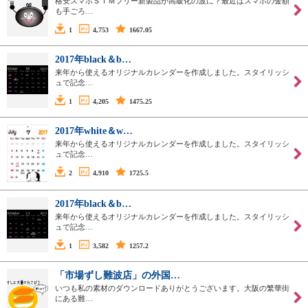
格安スマホＳＩＭフリー新製品が高級化の波に？最近はスマホの金額
も手ごろ…
1
4,753
1667.05
2017年black＆b…
来年から使えるオリジナルカレンダーを作成しました。スタイリッシ
ュで記念…
1
4,205
1475.25
2017年white＆w…
来年から使えるオリジナルカレンダーを作成しました。スタイリッシ
ュで記念…
2
4,910
1725.5
2017年black＆b…
来年から使えるオリジナルカレンダーを作成しました。スタイリッシ
ュで記念…
1
3,582
1257.2
「市場ずし難波店」の外国…
いつも私の素材のダウンロードありがとうございます。大阪の繁華街
にある難…