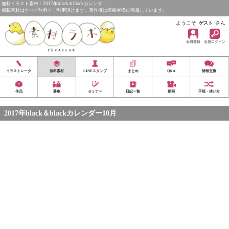
無料イラスト素材：2017年black＆blackカレンダ…
掲載素材はすべて無料でご利用頂けます。著作権は投稿者様に帰属しています。
ようこそ
さん
ゲスト
会員登録
会員ログイン
イラストレータ
無料素材
LINEスタンプ
まとめ
Q&A
情報交換
作品
募集
セミナー
日記一覧
動画
手順・使い方
2017年black＆blackカレンダー10月