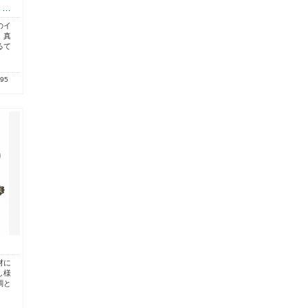
６…
のイ
。真
るて
.95
ト
材に
し様
調と