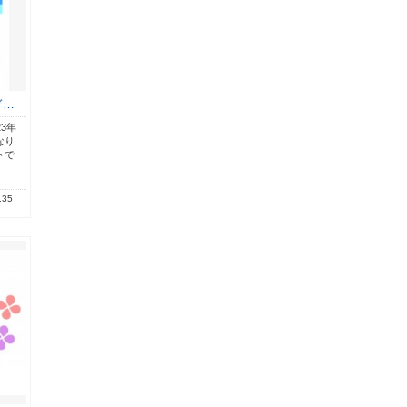
ぎ…
3年
なり
トで
.35