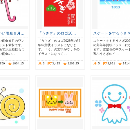
いい雨傘６月…
「うさぎ」のロゴ20…
スケートをするうさ
い雨傘６月のワン
「うさぎ」のロゴ2023年の卯
スケートをするうさぎ202
ラスト素材です。
年年賀状イラストになりま
の卯年年賀状イラストに
色で水玉模様もつ
す。「う」の文字がウサギの
ます。雪景色の中スケー
い雨傘の…
イラストになって…
遊ぶうさぎのイ…
,859
1004.15
3
3,425
1209.25
5
3,991
1414