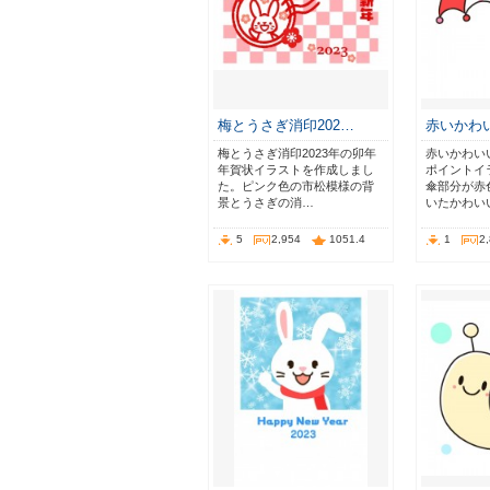
梅とうさぎ消印202…
赤いかわ
梅とうさぎ消印2023年の卯年
赤いかわい
年賀状イラストを作成しまし
ポイントイ
た。ピンク色の市松模様の背
傘部分が赤
景とうさぎの消…
いたかわい
5
2,954
1051.4
1
2