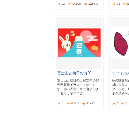
17
3,508
1287.3
72
富士山と初日の出20…
デフォル
富士山と初日の出2023年の卯
秋の味覚焼
年年賀状イラストになりま
材になりま
す。赤い天空に富士山がそび
タイプと、
えるウサギ年年賀…
ホク焼き芋
1
3,336
1171.1
5
1