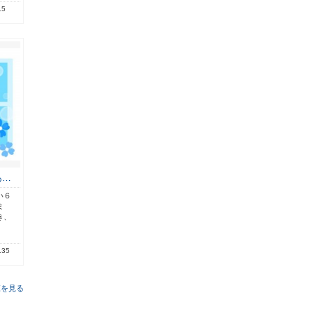
15
あ…
い６
ま
き、
.35
覧を見る