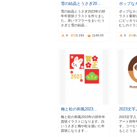
雪の結晶とうさぎ20…
ポップな
雪の結晶とうさぎ2023年の卯
ポップなカ
年年賀状イラストを作りまし
ラスト素材
た。赤いマフラーをまいたう
にピッタリ
さぎと雪の結晶…
むしのイラ
9
3,193
1149.05
6
6
梅と松の和風2023…
2023文
梅と松の和風2023年の卯年年
2023文字
賀状イラストになります。白
アート卯年
いうさぎと梅や松を描いた年
す。コーヒー
賀状になります…
もじとうさ