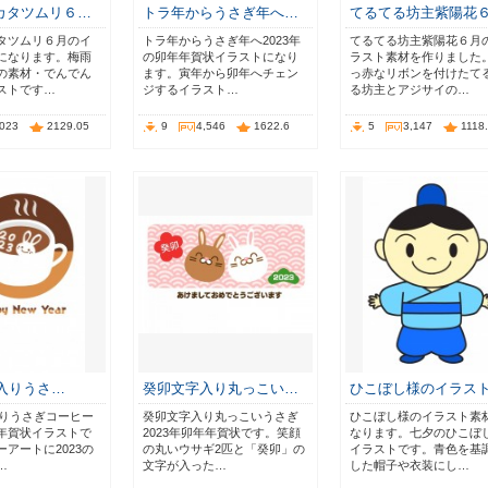
カタツムリ６…
トラ年からうさぎ年へ…
てるてる坊主紫陽花
タツムリ６月のイ
トラ年からうさぎ年へ2023年
てるてる坊主紫陽花６月
になります。梅雨
の卯年年賀状イラストになり
ラスト素材を作りました
の素材・でんでん
ます。寅年から卯年へチェン
っ赤なリボンを付けたて
ストです…
ジするイラスト…
る坊主とアジサイの…
,023
2129.05
9
4,546
1622.6
5
3,147
1118
字入りうさ…
癸卯文字入り丸っこい…
ひこぼし様のイラス
入りうさぎコーヒー
癸卯文字入り丸っこいうさぎ
ひこぼし様のイラスト素
年賀状イラストで
2023年卯年年賀状です。笑顔
なります。七夕のひこぼ
アートに2023の
の丸いウサギ2匹と「癸卯」の
イラストです。青色を基
…
文字が入った…
した帽子や衣装にし…