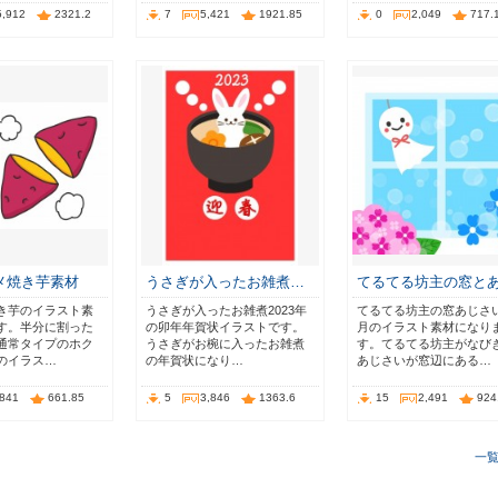
5,912
2321.2
7
5,421
1921.85
0
2,049
717.
メ焼き芋素材
うさぎが入ったお雑煮…
てるてる坊主の窓と
き芋のイラスト素
うさぎが入ったお雑煮2023年
てるてる坊主の窓あじさ
す。半分に割った
の卯年年賀状イラストです。
月のイラスト素材になり
通常タイプのホク
うさぎがお椀に入ったお雑煮
す。てるてる坊主がなび
のイラス…
の年賀状になり…
あじさいが窓辺にある…
,841
661.85
5
3,846
1363.6
15
2,491
924
一