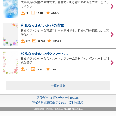
戌年年賀状関係の素材です。青色で和風な雰囲気の背景です。とにか
くやさし…
50
12,010
4378.5
和風なかわいいお花の背景
和風でファンシーな背景フレーム素材です。和風の花の模様に少し質
感を入れ…
212
31,568
11790.8
和風なかわいい桜とハート…
和風でファンシーな桜とハートのフレーム素材です。桜とハートに和
風な模様…
72
20,622
7469.7
一覧を見る
運営会社
お問い合わせ
HOME
特定商取引法に基づく表記
ご利用規約
Copyright (c) 2026 素材ラボ ALL RIGHTS RESERVED.