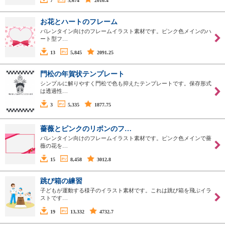
7
5,674
2010.4
お花とハートのフレーム
バレンタイン向けのフレームイラスト素材です。ピンク色メインのハ
ート型フ…
13
5,845
2091.25
門松の年賀状テンプレート
シンプルに解りやすく門松で色も抑えたテンプレートです。保存形式
は透過性…
3
5,335
1877.75
薔薇とピンクのリボンのフ…
バレンタイン向けのフレームイラスト素材です。ピンク色メインで薔
薇の花を…
15
8,458
3012.8
跳び箱の練習
子どもが運動する様子のイラスト素材です。これは跳び箱を飛ぶイラ
ストです…
19
13,332
4732.7