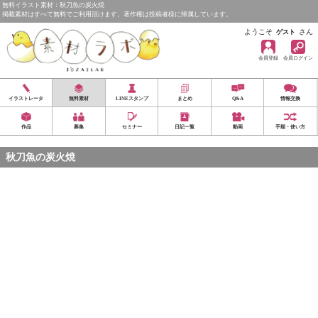
無料イラスト素材：秋刀魚の炭火焼
掲載素材はすべて無料でご利用頂けます。著作権は投稿者様に帰属しています。
ようこそ
さん
ゲスト
会員登録
会員ログイン
イラストレータ
無料素材
LINEスタンプ
まとめ
Q&A
情報交換
作品
募集
セミナー
日記一覧
動画
手順・使い方
秋刀魚の炭火焼