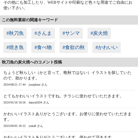
その他にも加工したり、WEBサイトや印刷など色々な用途でご自由にお
使い下さい。
この無料素材の関連キーワード
#秋刀魚
#さんま
#サンマ
#炭火焼
#焼き魚
#食べ物
#食欲の秋
#かわいい
秋刀魚の炭火焼へのコメント投稿
ちょうど秋らしい（かと言って、晩秋ではない）イラストを探していた
ので、助かります。
2024/08/21 17:44
josephine さん
とてもかわいいイラストですね。チラシに使わせていただきます。
2024/05/18 18:56
danyu0204 さん
かわいいイラストありがとうございます。お便りに使わせていただきま
す。
2023/09/05 18:15
yuka8 さん
かわいいイラストありがとうございます。使わせて頂きます。