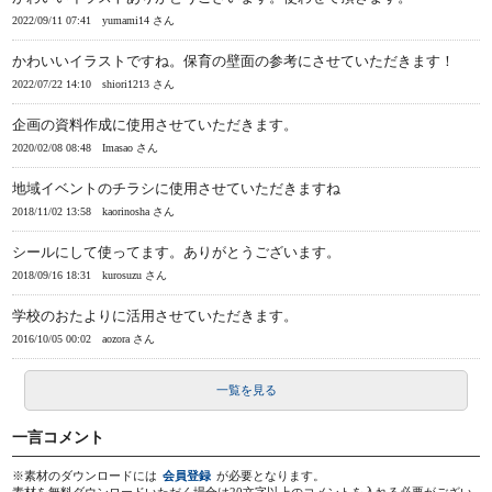
2022/09/11 07:41
yumami14 さん
かわいいイラストですね。保育の壁面の参考にさせていただきます！
2022/07/22 14:10
shiori1213 さん
企画の資料作成に使用させていただきます。
2020/02/08 08:48
Imasao さん
地域イベントのチラシに使用させていただきますね
2018/11/02 13:58
kaorinosha さん
シールにして使ってます。ありがとうございます。
2018/09/16 18:31
kurosuzu さん
学校のおたよりに活用させていただきます。
2016/10/05 00:02
aozora さん
一覧を見る
一言コメント
※素材のダウンロードには
会員登録
が必要となります。
素材を無料ダウンロードいただく場合は20文字以上のコメントを入れる必要がござい