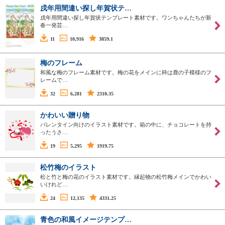
戌年用間違い探し年賀状テ…
戌年用間違い探し年賀状テンプレート素材です。ワンちゃんたちが新
春一発芸…
11
10,916
3859.1
梅のフレーム
和風な梅のフレーム素材です。梅の花をメインに枠は鹿の子模様のフ
レームで…
32
6,281
2310.35
かわいい贈り物
バレンタイン向けのイラスト素材です。箱の中に、チョコレートを持
ったうさ…
19
5,295
1919.75
松竹梅のイラスト
松と竹と梅の花のイラスト素材です。縁起物の松竹梅メインでかわい
いけれど…
24
12,135
4331.25
青色の和風イメージテンプ…