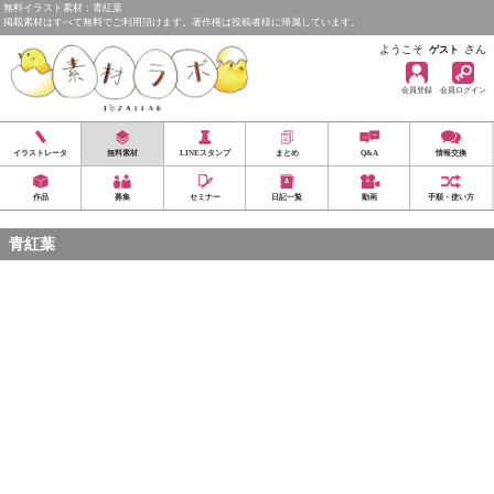
無料イラスト素材：青紅葉
掲載素材はすべて無料でご利用頂けます。著作権は投稿者様に帰属しています。
ようこそ
さん
ゲスト
会員登録
会員ログイン
イラストレータ
無料素材
LINEスタンプ
まとめ
Q&A
情報交換
作品
募集
セミナー
日記一覧
動画
手順・使い方
青紅葉