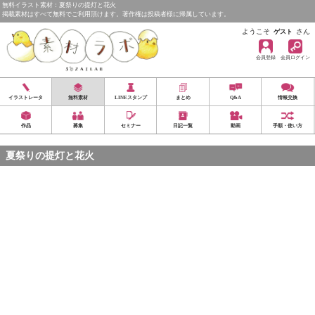
無料イラスト素材：夏祭りの提灯と花火
掲載素材はすべて無料でご利用頂けます。著作権は投稿者様に帰属しています。
ようこそ
さん
ゲスト
会員登録
会員ログイン
イラストレータ
無料素材
LINEスタンプ
まとめ
Q&A
情報交換
作品
募集
セミナー
日記一覧
動画
手順・使い方
夏祭りの提灯と花火