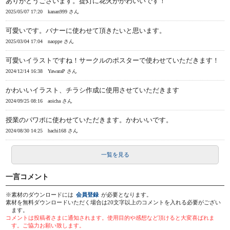
ありがとうございます。提灯に花火がかわいいです！
2025/05/07 17:20
kanan999 さん
可愛いです。バナーに使わせて頂きたいと思います。
2025/03/04 17:04
naoppe さん
可愛いイラストですね！サークルのポスターで使わせていただきます！
2024/12/14 16:38
YawaraP さん
かわいいイラスト、チラシ作成に使用させていただきます
2024/09/25 08:16
aoicha さん
授業のパワポに使わせていただきます。かわいいです。
2024/08/30 14:25
hachi168 さん
一覧を見る
一言コメント
※素材のダウンロードには
会員登録
が必要となります。
素材を無料ダウンロードいただく場合は20文字以上のコメントを入れる必要がござい
ます。
コメントは投稿者さまに通知されます。使用目的や感想など頂けると大変喜ばれま
す。ご協力お願い致します。