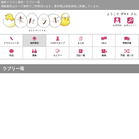
無料イラスト素材：ラブリー苺
掲載素材はすべて無料でご利用頂けます。著作権は投稿者様に帰属しています。
ようこそ
さん
ゲスト
会員登録
会員ログイン
イラストレータ
無料素材
LINEスタンプ
まとめ
Q&A
情報交換
作品
募集
セミナー
日記一覧
動画
手順・使い方
ラブリー苺