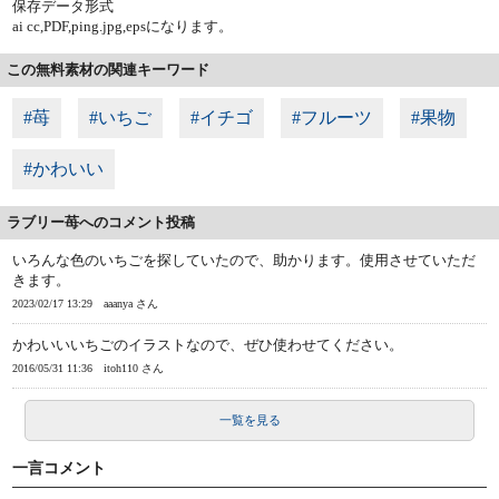
保存データ形式
ai cc,PDF,ping.jpg,epsになります。
この無料素材の関連キーワード
#苺
#いちご
#イチゴ
#フルーツ
#果物
#かわいい
ラブリー苺へのコメント投稿
いろんな色のいちごを探していたので、助かります。使用させていただ
きます。
2023/02/17 13:29
aaanya さん
かわいいいちごのイラストなので、ぜひ使わせてください。
2016/05/31 11:36
itoh110 さん
一覧を見る
一言コメント