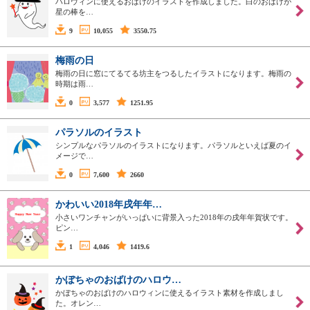
ハロウィンに使えるおばけのイラストを作成しました。白のおばけが
星の棒を…
9
10,055
3550.75
梅雨の日
梅雨の日に窓にてるてる坊主をつるしたイラストになります。梅雨の
時期は雨…
0
3,577
1251.95
パラソルのイラスト
シンプルなパラソルのイラストになります。パラソルといえば夏のイ
メージで…
0
7,600
2660
かわいい2018年戌年年…
小さいワンチャンがいっぱいに背景入った2018年の戌年年賀状です。
ピン…
1
4,046
1419.6
かぼちゃのおばけのハロウ…
かぼちゃのおばけのハロウィンに使えるイラスト素材を作成しまし
た。オレン…