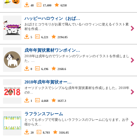
48
17,400
6258
ハッピーハロウィン（おば…
おばけとコウモリがお墓で飛んでいるハロウィンに使えるイラスト素
材を作成…
5
6,221
2194.85
戌年年賀状素材ワンポイン…
2018年は戌年なのでワンチャンのワンチャンのイラストを作成しまし
た。…
0
6,196
2168.6
2018年戌年年賀状オー…
オーソドックスでシンプルな戌年年賀状素材を作成しました。2018年
の0…
1
4,668
1637.3
ラフランスフレーム
とってもポップで可愛らしいラフランスのフレームになります。お子
様から大…
20
8,703
3116.05