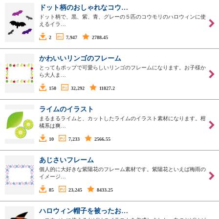
ドット柄のおしゃれなコウ…
ドット柄で、黒、紫、青、グレーの５匹のコウモリのハロウィンに使
えるイラ…
2
7,947
2788.45
かわいいリンゴのフレーム
とってもポップで可愛らしいリンゴのフレームになります。お子様か
ら大人ま…
150
32,292
11827.2
ライムのイラスト
まるまるライムと、カットしたライムのイラスト素材になります。柑
橘系は爽…
10
7,233
2566.55
あじさいフレーム
個人的に大好きな紫陽花のフレーム素材です。紫陽花といえば梅雨の
イメージ…
85
23,245
8433.25
ハロウィン帽子を被ったお…