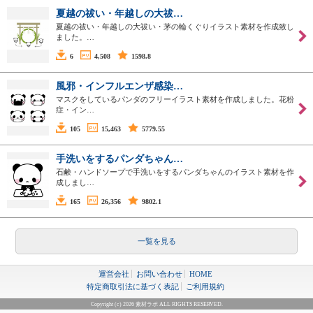
夏越の祓い・年越しの大祓…
夏越の祓い・年越しの大祓い・茅の輪くぐりイラスト素材を作成致し
ました。…
6
4,508
1598.8
風邪・インフルエンザ感染…
マスクをしているパンダのフリーイラスト素材を作成しました。花粉
症・イン…
105
15,463
5779.55
手洗いをするパンダちゃん…
石鹸・ハンドソープで手洗いをするパンダちゃんのイラスト素材を作
成しまし…
165
26,356
9802.1
一覧を見る
運営会社
お問い合わせ
HOME
特定商取引法に基づく表記
ご利用規約
Copyright (c) 2026 素材ラボ ALL RIGHTS RESERVED.