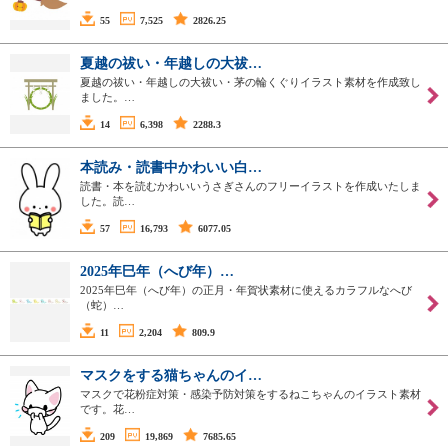
55
7,525
2826.25
夏越の祓い・年越しの大祓…
夏越の祓い・年越しの大祓い・茅の輪くぐりイラスト素材を作成致し
ました。…
14
6,398
2288.3
本読み・読書中かわいい白…
読書・本を読むかわいいうさぎさんのフリーイラストを作成いたしま
した。読…
57
16,793
6077.05
2025年巳年（へび年）…
2025年巳年（へび年）の正月・年賀状素材に使えるカラフルなへび
（蛇）…
11
2,204
809.9
マスクをする猫ちゃんのイ…
マスクで花粉症対策・感染予防対策をするねこちゃんのイラスト素材
です。花…
209
19,869
7685.65