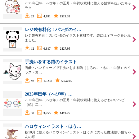
2025年巳年（へび年）の正月・年賀状素材に使える鏡餅を担いだキャ
ラク…
25
4,091
1519.35
レジ袋有料化！パンダのイ…
レジ袋有料化！のパンダのイラスト素材です。袋には￥マークをいれ
ました。…
12
6,817
2427.95
手洗いをする猫のイラスト
石鹸・ハンドソープで手洗いをする猫（しろねこ・ねこ・白猫）のイ
ラスト素…
92
17,237
6354.95
2025年巳年（へび年）…
2025年巳年（へび年）の正月・年賀状素材に使えるかわいいヘビ
（蛇）二…
30
3,755
1419.25
ハロウィンイラスト・ほう…
秋10月に使えるハロウィンイラスト・ほうきにのった魔法使い猫ちゃ
んの可…