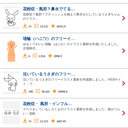
花粉症・風邪？鼻水でてる…
花粉症？風邪？でティッシュを抱えて鼻水をだしているうさぎちゃん
のイラス…
53
13,525
4919.25
埴輪（ハニワ）のフリーイ…
ゆるくてわいい埴輪（はにわ）のイラスト素材を作成いたしました。
古墳時代…
6
5,914
2090.9
泣いているうさぎのフリー…
泣いているうさぎのフリーイラスト素材を作成致しました。WEBサイ
ト・ブ…
100
30,424
10998.4
花粉症・ 風邪・インフル…
マスクをしているしろくまのイラスト素材を作成しました。咳がつら
い・花粉…
51
12,253
4467.05