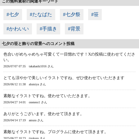
この無料素材の関連キーワード
#七夕
#たなばた
#七夕祭
#笹
#かわいい
#手描き
#背景
七夕の笹と飾りの背景へのコメント投稿
色合いがめちゃめちゃ可愛くて一目惚れです！Xの投稿に使わせてくださ
い。
2026/07/07 07:35
takahashi1016 さん
とても涼やかで美しいイラストですね、ぜひ使わせていただきます
2026/06/12 11:38
alumiya さん
素敵なイラストですね。使わせていただきます。
2026/04/27 14:01
oneness1 さん
ありがとうございます。使わせて頂きます。
2026/04/14 17:19
amura さん
素敵なイラストですね。プログラムに使わせて頂きます。
2025/06/27 10:23
tirokuro さん