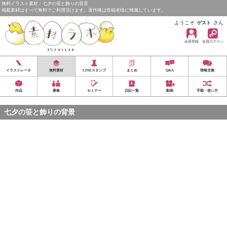
無料イラスト素材：七夕の笹と飾りの背景
掲載素材はすべて無料でご利用頂けます。著作権は投稿者様に帰属しています。
ようこそ
さん
ゲスト
会員登録
会員ログイン
イラストレータ
無料素材
LINEスタンプ
まとめ
Q&A
情報交換
作品
募集
セミナー
日記一覧
動画
手順・使い方
七夕の笹と飾りの背景