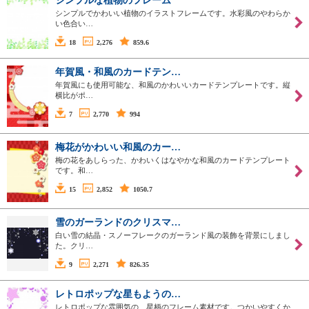
シンプルな植物のフレーム
シンプルでかわいい植物のイラストフレームです。水彩風のやわらか
い色合い…
18
2,276
859.6
年賀風・和風のカードテン…
年賀風にも使用可能な、和風のかわいいカードテンプレートです。縦
横比がポ…
7
2,770
994
梅花がかわいい和風のカー…
梅の花をあしらった、かわいくはなやかな和風のカードテンプレート
です。和…
15
2,852
1050.7
雪のガーランドのクリスマ…
白い雪の結晶・スノーフレークのガーランド風の装飾を背景にしまし
た。クリ…
9
2,271
826.35
レトロポップな星もようの…
レトロポップな雰囲気の、星柄のフレーム素材です。つかいやすくか