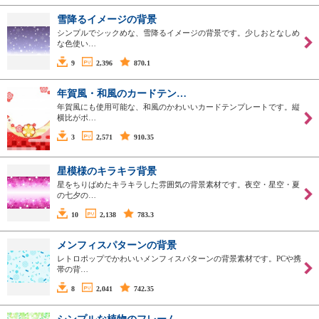
雪降るイメージの背景
シンプルでシックめな、雪降るイメージの背景です。少しおとなしめ
な色使い…
9
2,396
870.1
年賀風・和風のカードテン…
年賀風にも使用可能な、和風のかわいいカードテンプレートです。縦
横比がポ…
3
2,571
910.35
星模様のキラキラ背景
星をちりばめたキラキラした雰囲気の背景素材です。夜空・星空・夏
の七夕の…
10
2,138
783.3
メンフィスパターンの背景
レトロポップでかわいいメンフィスパターンの背景素材です。PCや携
帯の背…
8
2,041
742.35