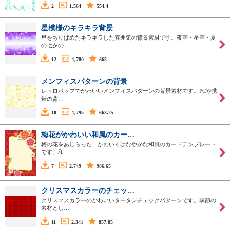
2
1,564
554.4
星模様のキラキラ背景
星をちりばめたキラキラした雰囲気の背景素材です。夜空・星空・夏
の七夕の…
12
1,780
665
メンフィスパターンの背景
レトロポップでかわいいメンフィスパターンの背景素材です。PCや携
帯の背…
10
1,795
663.25
梅花がかわいい和風のカー…
梅の花をあしらった、かわいくはなやかな和風のカードテンプレート
です。和…
7
2,749
986.65
クリスマスカラーのチェッ…
クリスマスカラーのかわいいタータンチェックパターンです。季節の
素材とし…
11
2,341
857.85