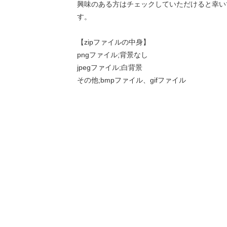
興味のある方はチェックしていただけると幸い
す。
【zipファイルの中身】
pngファイル;背景なし
jpegファイル;白背景
その他;bmpファイル、gifファイル