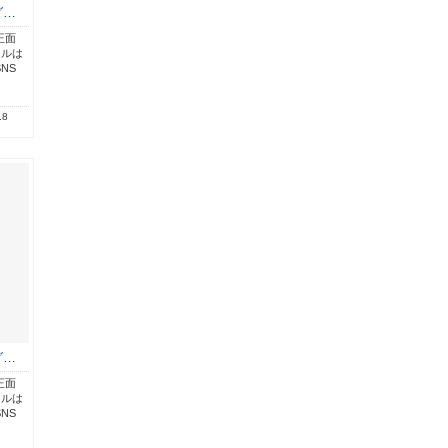
グ…
正面
イルは
NS
.8
グ…
正面
イルは
NS