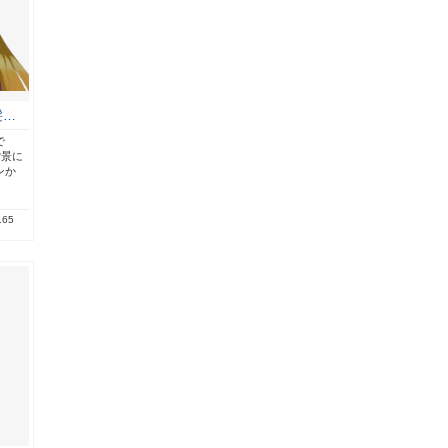
髪…
で
背景に
ンか
.65