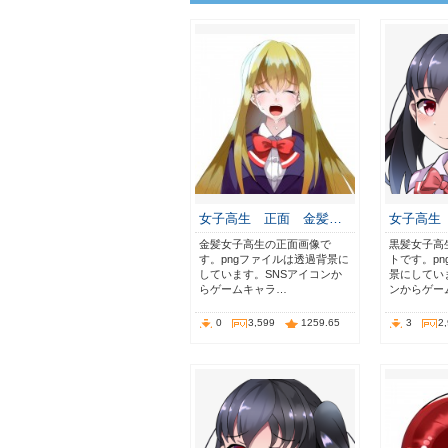
女子高生 正面 金髪…
女子高生
金髪女子高生の正面画像で
黒髪女子高
す。pngファイルは透過背景に
トです。p
しています。SNSアイコンか
景にしてい
らゲームキャラ…
ンからゲー
0
3,599
1259.65
3
2