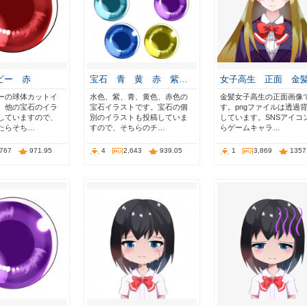
ビー 赤
宝石 青 黄 赤 紫…
女子高生 正面 金
ーの球体カットイ
水色、紫、青、黄色、赤色の
金髪女子高生の正面画像
。他の宝石のイラ
宝石イラストです。宝石の個
す。pngファイルは透過
していますので、
別のイラストも投稿していま
しています。SNSアイコ
たらそち…
すので、そちらのチ…
らゲームキャラ…
,767
971.95
4
2,643
939.05
1
3,869
1357