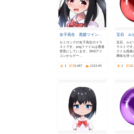
女子高生 黒髪ツイン…
宝石 ル
セミロングの女子高生のイラ
宝石、ルビ
ストです。pngファイルは透過
ラストです
背景にしています。SNSアイ
ストも投稿
コンからゲー…
興味を持っ
1
3,487
1223.95
1
2