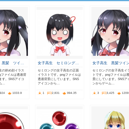
 黒髪 ツイ…
女子高生 セミロング…
女子高生 黒髪ツイ
生の斜め顔イラス
セミロングの女子高生の正面
セミロングの女子高生イ
ngファイルは透過背
イラストです。pngファイルは
トです。pngファイルは
ます。SNSアイコ
透過背景にしています。SNS
景にしています。SNSア
ム…
アイコンから…
ンからゲーム…
,924
1033.9
1
2,831
994.35
3
3,425
1209