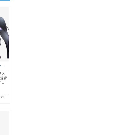
ン…
ラス
透過背
イコ
.25