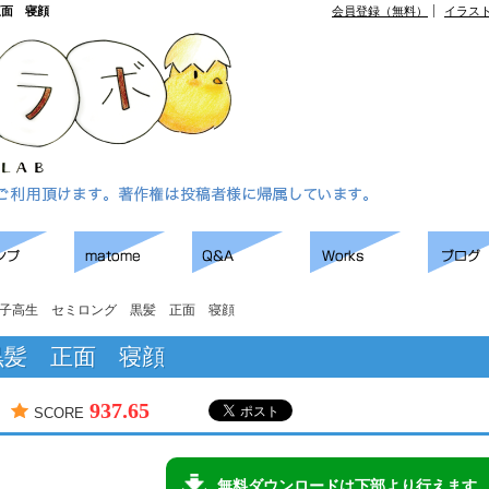
正面 寝顔
会員登録（無料）
イラス
子高生 セミロング 黒髪 正面 寝顔
黒髪 正面 寝顔
937.65
SCORE
無料ダウンロードは下部より行えます