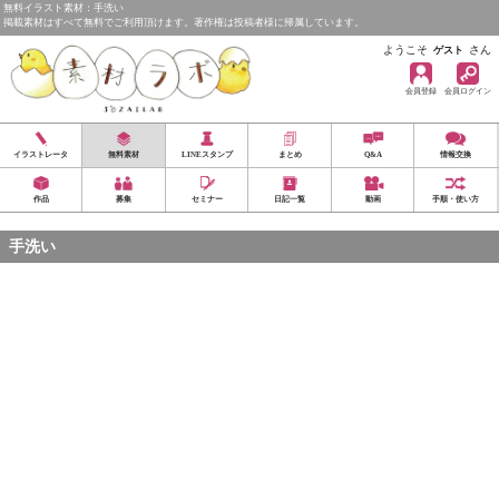
無料イラスト素材：手洗い
掲載素材はすべて無料でご利用頂けます。著作権は投稿者様に帰属しています。
ようこそ
さん
ゲスト
会員登録
会員ログイン
イラストレータ
無料素材
LINEスタンプ
まとめ
Q&A
情報交換
作品
募集
セミナー
日記一覧
動画
手順・使い方
手洗い