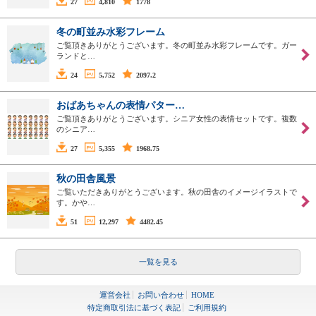
27
4,810
1778
冬の町並み水彩フレーム
ご覧頂きありがとうございます。冬の町並み水彩フレームです。ガー
ランドと…
24
5,752
2097.2
おばあちゃんの表情パター…
ご覧頂きありがとうございます。シニア女性の表情セットです。複数
のシニア…
27
5,355
1968.75
秋の田舎風景
ご覧いただきありがとうございます。秋の田舎のイメージイラストで
す。かや…
51
12,297
4482.45
一覧を見る
運営会社
お問い合わせ
HOME
特定商取引法に基づく表記
ご利用規約