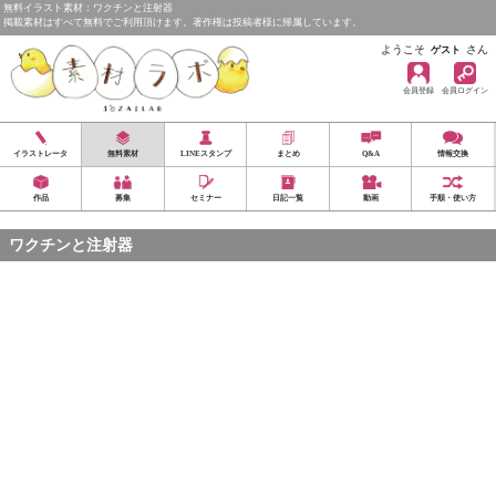
無料イラスト素材：ワクチンと注射器
掲載素材はすべて無料でご利用頂けます。著作権は投稿者様に帰属しています。
ようこそ
さん
ゲスト
会員登録
会員ログイン
イラストレータ
無料素材
LINEスタンプ
まとめ
Q&A
情報交換
作品
募集
セミナー
日記一覧
動画
手順・使い方
ワクチンと注射器