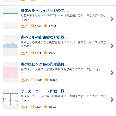
町並み暮らしイメージのフ…
町並み暮らしイメージのフレーム（背景画）です。※このデータは
『jpg』…
6
2,361
847.35
家やビルや街路樹など街並…
家やビルや街路樹など街並み生活イメージ（背景画）イラストです。
※このデ…
5
2,324
830.9
春の桜ピンク色の円形幾何…
春の桜ピンク色の円形幾何学模様背景画※このデータは『jpg』、
『zip…
25
2,886
1097.6
サッカーコート（作戦・戦…
サッカーコート（作戦・戦略会議用）の図面です。※このデータは
『jpg』…
4
2,647
940.45