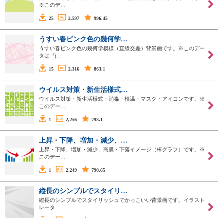
※このデ…
25
2,597
996.45
うすい春ピンク色の幾何学…
うすい春ピンク色の幾何学模様（直線交差）背景画です。※このデー
タは『j…
15
2,316
863.1
ウイルス対策・新生活様式…
ウイルス対策・新生活様式・消毒・検温・マスク・アイコンです。※
このデー…
1
2,256
793.1
上昇・下降、増加・減少、…
上昇・下降、増加・減少、高騰・下落イメージ（棒グラフ）です。※
このデー…
1
2,249
790.65
縦長のシンプルでスタイリ…
縦長のシンプルでスタイリッシュでかっこいい背景画です。イラスト
レータ…