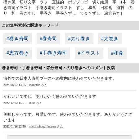
描き風 切り文字 ラフ 直線的 ポップロゴ 切り絵風 字 1本 巻
き寿司イラスト 手巻き寿司イラスト すし 和食 日本食 海苔 の
り 和 巻きすし 手巻き 手巻きずし てまきずし 恵方巻き］
この無料素材の関連キーワード
#巻き寿司
#巻寿司
#のり巻き
#太巻き
#恵方巻き
#手巻き寿司
#イラスト
#和食
巻き寿司・手巻き寿司・節分寿司・のり巻きへのコメント投稿
海外での日本人寿司ブースへの案内に使わせていただきます。
2024/08/02 13:05
inoriccho さん
かわいいですね ありがたく使わせていただきます
2022/12/02 15:01
callet さん
美味しそうです。可愛いです。使わせていただきます。ありがとうござ
います
2022/01/16 22:50
missileshotgirlheaven さん