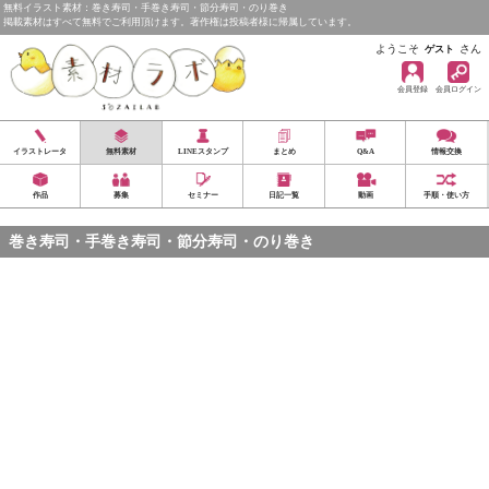
無料イラスト素材：巻き寿司・手巻き寿司・節分寿司・のり巻き
掲載素材はすべて無料でご利用頂けます。著作権は投稿者様に帰属しています。
ようこそ
さん
ゲスト
会員登録
会員ログイン
イラストレータ
無料素材
LINEスタンプ
まとめ
Q&A
情報交換
作品
募集
セミナー
日記一覧
動画
手順・使い方
巻き寿司・手巻き寿司・節分寿司・のり巻き